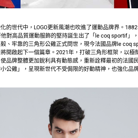
化的世代中，LOGO更新風潮也吹進了運動品牌界。1882年É
著他對高品質運動服飾的堅持誕生出了「le coq sportif」，
、牢靠的三角形公雞正式問世，現今法國品牌le coq spor
將開啟起下一個篇章。2021年，打破三角形框架，以極
，使品牌整體更加銳利具有動態感，重新詮釋最初的法國
的小公雞」，呈現新世代不受侷限的好動精神，也強化品