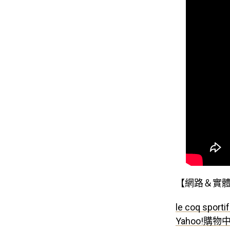
【網路＆實
le coq spo
Yahoo!購