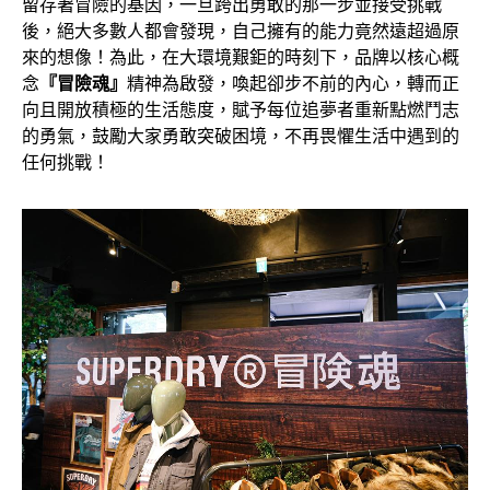
留存著冒險的基因，一旦跨出勇敢的那一步並接受挑戰
後，絕大多數人都會發現，自己擁有的能力竟然遠超過原
來的想像！為此，在大環境艱鉅的時刻下，品牌以核心概
念
『冒險魂』
精神為啟發，喚起卻步不前的內心，轉而正
向且開放積極的生活態度，賦予每位追夢者重新點燃鬥志
的勇氣，鼓勵大家勇敢突破困境，不再畏懼生活中遇到的
任何挑戰！