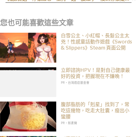
生
您也可能喜歡這些文章
白雪公主、小紅帽、長髮公主太
兇！性感童話動作遊戲《Swords
& Slippers》Steam 頁面公開
立即諮詢HPV！是對自己健康最
好的投資，把握現在不嫌晚！
PR・台灣癌症基金會
腹部脂肪的「剋星」找到了，常
吃這幾物，吃走大肚囊，瘦出小
蠻腰
PR・新素簡