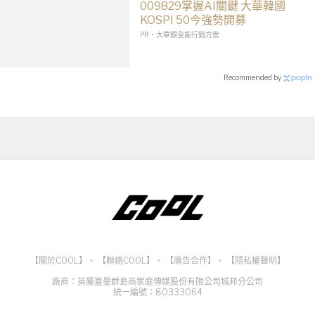
009829掌握AI關鍵 大華韓國
KOSPI 50今強勢開募
PR・大華銀全能行銷方案
Recommended by
【關於COOL】
、
【聯絡COOL】
、
【廣告合作】
、
【隱私權聲明】
廠商：英屬蓋曼群島商家庭傳媒股份有限公司城邦分公司
統一編號：80333064