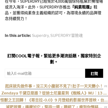
在今年，SUPERDRY已經免於4,000萬個保特瓶棄於掩埋場
或流入海洋。此外，SUPERDRY亦推出
『純素鞋履』
鞋
品，並獲得純素食主義組織的認可，為環境永續的品牌理
念持續努力！
In this article:
Superdry
,
SUPERDRY冒險魂
訂閱COOL電子報，緊追更多潮流話題，獨家特別企
劃。
訂閱
起床就先做件事，沒三天小腹就不見了! 肚子一天天變小！
Zendaya 千黛亞是誰？從迪士尼童星到《蜘蛛人》MJ：13 歲
出道後幾乎沒有完整休假
怪獸之王回歸！《哥吉拉-0.0》9 月登紐約影展世界首映，台灣
11 月 6 日上映
減肥首選，檸檬加它，堅持一週，腰細了，瘦到你懷疑人