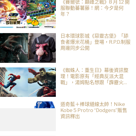
《賽爾號：巔峰之戰》8 月 12 開
服聯動蕃薯藤！網：今夕是何
年？
日本環球影城《惡靈古堡》「舔
食者爆米花桶」登場，R.P.D.制服
周邊同步公開
《蜘蛛人：重生日》幕後資訊整
理！電影原有「經典反派大混
戰」，湯姆點名想跟「霹靂火」
合作！邁爾斯注定加入 MCU
道奇藍＋棒球縫線太帥！Nike
Kobe 5 Protro “Dodgers”販售
資訊釋出