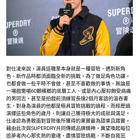
對仕凌來說，演員這職業本身就是一種冒險，遇到新角
色、新作品時都須面臨全新的挑戰。為了做足角色功課，
也都會做一些平時不會做，甚至不喜歡做的事情，無論是
一場戲需嚼60顆檳榔的底層工人、或是內心壓抑飽受病痛
的男同志，甚至是拍戲前須練習長達2個月客語的溫吞書
生，對身為演員的他都是極具冒險挑戰的過程，而經歷過
演繹這些角色的歲月，則讓自己獲得極大的成就與滿足。
仕凌認為勇敢面對冒險後所獲得的果實最為甜美且踏實，
藉由此次與SUPERDRY共同傳遞品牌精神，冀望喚起每位
追夢者內心那炙熱的靈魂，盡情冒險挑戰，不斷自我茁