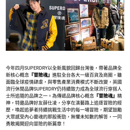
今年四月SUPERDRY以全新風貌回歸台灣後，帶著品牌全
新核心概念
『冒險魂』
進駐全台各大一級百貨及商圈，雖
面臨全球疫情肆虐，與零售產業消費模式不斷改變，英國
流行休閒品牌SUPERDRY仍持續致力成為全球流行穿搭人
士所追隨的品牌之一。為傳遞品牌核心概念
『冒險魂』
精
神，特邀品牌好友薛仕凌，分享在演藝路上追逐冒險的經
歷，喚起追夢者持續挑戰生活中的每一場冒險，期望鼓勵
大眾感受內心靈魂的那股衝勁，無懼未知數的解答，一同
勇敢揭開迎向冒險的新篇章！