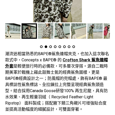
潮流迷相當熟悉的BAPE®鯊魚連帽夾克，也加入這次聯名
款式中，Concepts x BAPE® 的
Crofton Shark 鯊魚連帽
外套
是輕便旅行時的必備款，可多層次穿搭。源自二戰時
期美軍於戰機上藉此鼓舞士氣的經典鯊魚圖樣，更是
BAPE®經典設計之一；防風帽的兜帽處，飾有BAPE® 最
具標誌性鯊魚標誌、全拉鍊拉上完整呈現經典鯊魚頭造
型。結合採用Canada Goose研發100% 再生尼龍，具有防
水效果、再生輕量羽絨（ Recycled Feather-Light
Ripstop） 面料製成；搭配腋下類三角襯片可增強貼合度
並提高活動幅度的細膩設計，可雙面穿著。