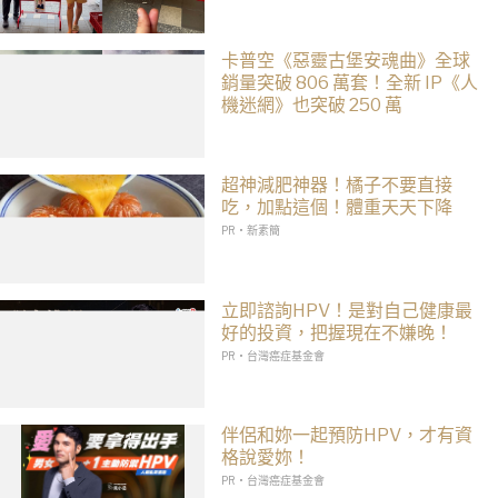
卡普空《惡靈古堡安魂曲》全球
銷量突破 806 萬套！全新 IP《人
機迷網》也突破 250 萬
超神減肥神器！橘子不要直接
吃，加點這個！體重天天下降
PR・新素簡
立即諮詢HPV！是對自己健康最
好的投資，把握現在不嫌晚！
PR・台灣癌症基金會
伴侶和妳一起預防HPV，才有資
格說愛妳！
PR・台灣癌症基金會