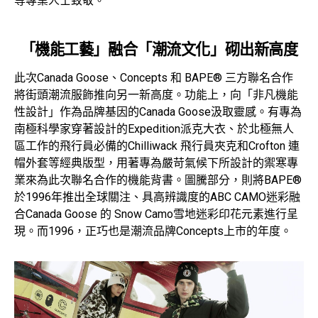
等專業人士致敬。
「機能工藝」融合「潮流文化」砌出新高度
此次Canada Goose、Concepts 和 BAPE® 三方聯名合作
將街頭潮流服飾推向另一新高度。功能上，向「非凡機能
性設計」作為品牌基因的Canada Goose汲取靈感。有專為
南極科學家穿著設計的Expedition派克大衣、於北極無人
區工作的飛行員必備的Chilliwack 飛行員夾克和Crofton 連
帽外套等經典版型，用著專為嚴苛氣候下所設計的禦寒專
業來為此次聯名合作的機能背書。圖騰部分，則將BAPE®
於1996年推出全球關注、具高辨識度的ABC CAMO迷彩融
合Canada Goose 的 Snow Camo雪地迷彩印花元素進行呈
現。而1996，正巧也是潮流品牌Concepts上市的年度。