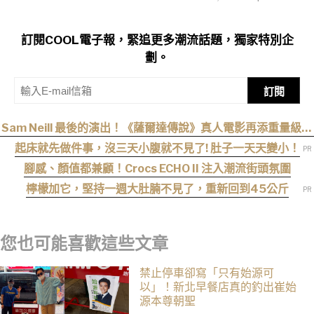
訂閱COOL電子報，緊追更多潮流話題，獨家特別企
劃。
訂閱
Sam Neill 最後的演出！《薩爾達傳說》真人電影再添重量級卡
司
起床就先做件事，沒三天小腹就不見了! 肚子一天天變小！
腳感、顏值都兼顧！Crocs ECHO II 注入潮流街頭氛圍
檸檬加它，堅持一週大肚腩不見了，重新回到45公斤
您也可能喜歡這些文章
禁止停車卻寫「只有始源可
以」！新北早餐店真的釣出崔始
源本尊朝聖