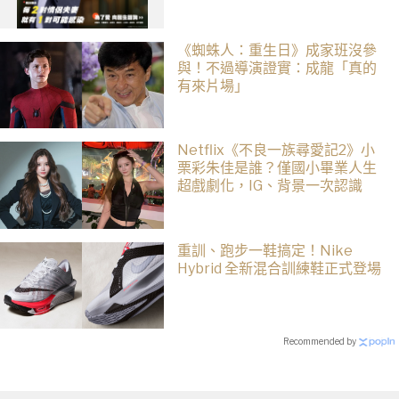
《蜘蛛人：重生日》成家班沒參
與！不過導演證實：成龍「真的
有來片場」
Netflix《不良一族尋愛記2》小
栗彩朱佳是誰？僅國小畢業人生
超戲劇化，IG、背景一次認識
重訓、跑步一鞋搞定！Nike
Hybrid 全新混合訓練鞋正式登場
Recommended by