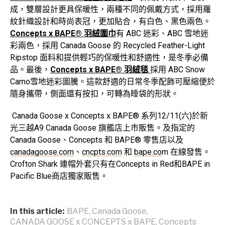
成，雙層設計更具保暖性，兩種不同的佩戴方式，採用羅
紋針織設計和時尚表冠，更加貼合，有白色、黑色兩色。
Concepts x BAPE®
羽絨圍巾
有 ABC 迷彩、ABC 雪地迷
彩兩色，採用 Canada Goose 的 Recycled Feather-Light
Ripstop 面料和提供輕巧的保暖性和舒適性，是冬季必備
品。最後，
Concepts x BAPE®
羽絨毯
採用 ABC Snow
Camo雪地迷彩圖騰。這款舒適的日常冬季配飾可壓縮便於
隨身攜帶，側面還有按扣，可轉為睡袋的形狀。
Canada Goose x Concepts x BAPE® 系列12/11(六)於新
光三越A9 Canada Goose 旗艦店上市販售。及指定的
Canada Goose、Concepts 和 BAPE® 零售店以及
canadagoose.com
、
cncpts.com
和
bape.co
m 在線發售。
Crofton Shark 連帽外套只有在Concepts in Red和BAPE in
Pacific Blue商店獨家販售。
In this article:
BAPE
,
Canada Goose
,
CANADA GOOSE x CONCEPTS x BAPE
,
Concepts