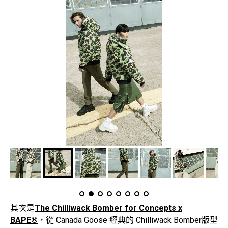
其次是
The Chilliwack Bomber for Concepts x
BAPE®
，從 Canada Goose 經典的 Chilliwack Bomber版型