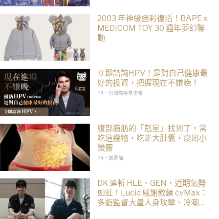
2003 年神級迷彩復活！BAPE x
MEDICOM TOY 30 週年夢幻聯
動
立即諮詢HPV！是對自己健康最
好的投資，把握現在不嫌晚！
PR・台灣癌症基金會
腹部脂肪的「剋星」找到了，常
吃這幾物，吃走大肚囊，瘦出小
蠻腰
PR・新素簡
DK 連斬 HLE、GEN，近期氣勢
如虹！Lucid 感謝教練 cvMax：
多虧監督大量人身攻擊、冷嘲熱
諷