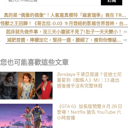
訂閱
真的是 “偶像的偶像”！人氣寫真模特「麻倉瑞季」竟在 TRE
“成功追星”，可愛直言：涼森真的太可愛，幸好有來台灣
怪獸之王回歸！《哥吉拉-0.0》9 月登紐約影展世界首映，台灣
11 月 6 日上映
起床就先做件事，沒三天小腹就不見了! 肚子一天天變小！
減肥首選，檸檬加它，堅持一週，腰細了，瘦到你懷疑人
生
您也可能喜歡這些文章
Zendaya 千黛亞是誰？從迪士尼
童星到《蜘蛛人》MJ：13 歲出
道後幾乎沒有完整休假
《GTA 6》加長版預覽 8 月 28 日
登場！Netflix 搶先 YouTube 六
小時首播