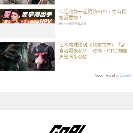
伴侶和妳一起預防HPV，才有資
格說愛妳！
PR・台灣癌症基金會
日本環球影城《惡靈古堡》「舔
食者爆米花桶」登場，R.P.D.制服
周邊同步公開
Recommended by