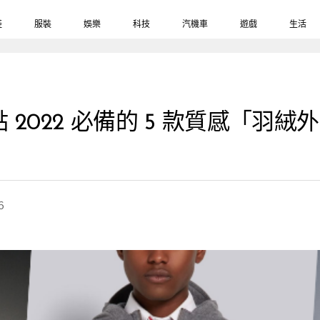
鞋
服裝
娛樂
科技
汽機車
遊戲
生活
2022 必備的 5 款質感「羽
6