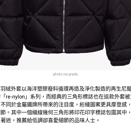
photo via prada
da 的羽絨外套以海洋塑膠廢料循環再造及淨化製造的再生尼
「re-nylon」系列，而經典的三角形標誌也在這款外套
，不同於金屬鐵牌所帶來的注目度，絎縫圖案更具摩登感
細節。其中一個縫線幾何三角形將印花印字標誌包圍其中
人著迷，推薦給低調卻喜愛細節的品味人士。