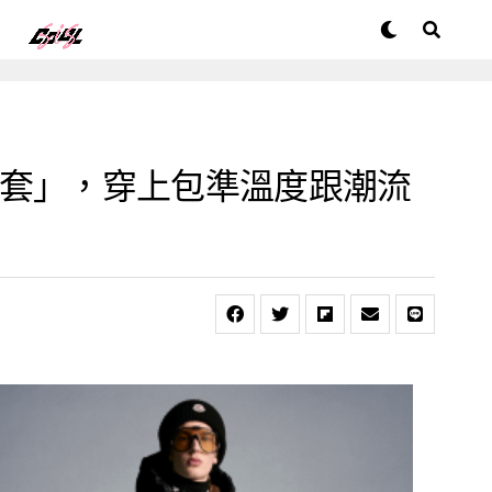
絨外套」，穿上包準溫度跟潮流