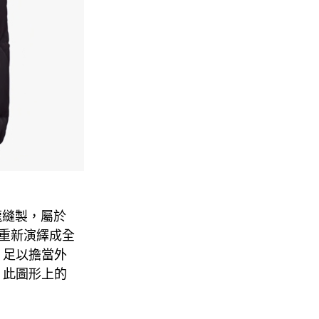
龍縫製，屬於
被重新演繹成全
，足以擔當外
，此圖形上的