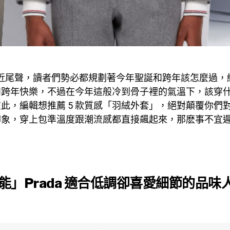
然接近尾聲，讀者們勢必都規劃著今年聖誕和跨年該怎麼過
和跨年快樂，不過在今年這般冷到骨子裡的氣溫下，該穿
此，編輯想推薦 5 款質感「羽絨外套」，絕對顛覆你們
印象，穿上包準溫度跟潮流感都直接飆起來，那麽事不宜
能」Prada 適合低調卻喜愛細節的品味