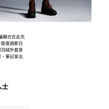
，編輯也在此先
什麼度過節日
對羽絨外套厚
遲，筆記拿出
人士