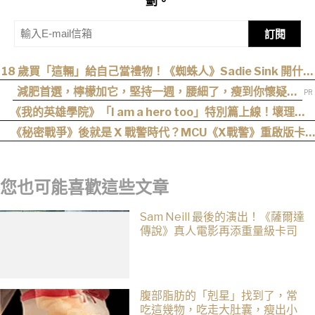
劃。
訂閱
18 歲買「這輛」給自己當禮物！《蜘蛛人》Sadie Sink 開什麼
車？
減肥首選，檸檬加它，堅持一週，腰細了，瘦到你懷疑人
生
《我的英雄學院》「I am a hero too」特別篇上線！壞理版
〈Hero too〉正式公開！
《秘密戰爭》後就是 X 戰警時代？MCU《X戰警》重啟版卡
司、上映時間與最新爆料整理
您也可能喜歡這些文章
Sam Neill 最後的演出！《薩爾達
傳說》真人電影再添重量級卡司
腹部脂肪的「剋星」找到了，常
吃這幾物，吃走大肚囊，瘦出小