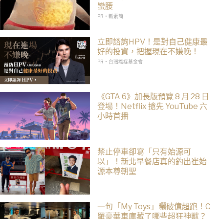
蠻腰
PR・新素簡
立即諮詢HPV！是對自己健康最
好的投資，把握現在不嫌晚！
PR・台灣癌症基金會
《GTA 6》加長版預覽 8 月 28 日
登場！Netflix 搶先 YouTube 六
小時首播
禁止停車卻寫「只有始源可
以」！新北早餐店真的釣出崔始
源本尊朝聖
一句「My Toys」曬破億超跑！C
羅豪華車庫藏了哪些超狂神獸？