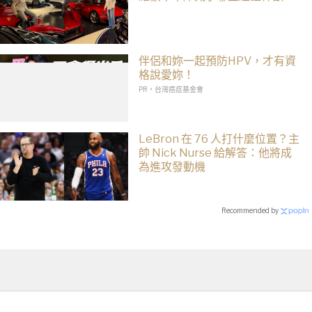
伴侶和妳一起預防HPV，才有資
格說愛妳！
PR・台灣癌症基金會
LeBron 在 76 人打什麼位置？主
帥 Nick Nurse 給解答：他將成
為進攻發動機
Recommended by