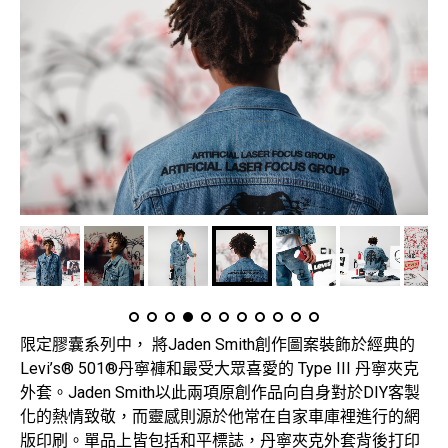
限定膠囊系列中， 將Jaden Smith創作圖案裝飾於經典的
Levi’s® 501®丹寧褲和最受大眾喜愛的 Type III 丹寧夾克
外套。Jaden Smith以此兩項原創作品向自身對於DIY客製
化的熱情致敬，而靈感則源於他常在自家車庫裡進行的網
版印刷。單品上皆包括和平標誌，丹寧夾克外套背後打印