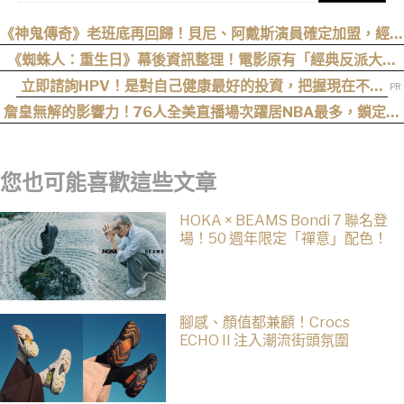
《神鬼傳奇》老班底再回歸！貝尼、阿戴斯演員確定加盟，經典
三部曲陣容持續集結
《蜘蛛人：重生日》幕後資訊整理！電影原有「經典反派大混
戰」，湯姆點名想跟「霹靂火」合作！邁爾斯注定加入 MCU
立即諮詢HPV！是對自己健康最好的投資，把握現在不嫌
晚！
詹皇無解的影響力！76人全美直播場次躍居NBA最多，鎖定開
幕戰與聖誕大戰
您也可能喜歡這些文章
HOKA × BEAMS Bondi 7 聯名登
場！50 週年限定「禪意」配色！
腳感、顏值都兼顧！Crocs
ECHO II 注入潮流街頭氛圍