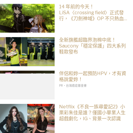
14 年前的今天！
LiSA〈crossing field〉正式發
行，《刀劍神域》OP 不只熱血還
藏著桐人、亞絲娜最深的羈絆
全新旗艦超臨界泡棉中底！
Saucony「穩定保護」四大系列
鞋款發布
伴侶和妳一起預防HPV，才有資
格說愛妳！
PR・台灣癌症基金會
Netflix《不良一族尋愛記2》小
栗彩朱佳是誰？僅國小畢業人生
超戲劇化，IG、背景一次認識