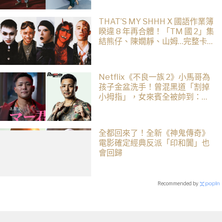
THAT’S MY SHHH X 國語作業簿
睽違 8 年再合體！「TM 國 2」集
結熊仔、陳嫺靜、山姆…完整卡
司、售票資訊一次看
Netflix《不良一族 2》小馬哥為
孩子金盆洗手！曾混黑道「割掉
小拇指」，女來賓全被帥到：超
有骨氣
全都回來了！全新《神鬼傳奇》
電影確定經典反派「印和闐」也
會回歸
Recommended by