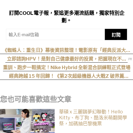
訂閱COOL電子報，緊追更多潮流話題，獨家特別企
劃。
訂閱
《蜘蛛人：重生日》幕後資訊整理！電影原有「經典反派大混
戰」，湯姆點名想跟「霹靂火」合作！邁爾斯注定加入 MCU
立即諮詢HPV！是對自己健康最好的投資，把握現在不嫌
晚！
重訓、跑步一鞋搞定！Nike Hybrid 全新混合訓練鞋正式登場
經典跨越 15 年回歸！《第2次超級機器人大戰Z 破界篇
Remastered》確定製作，帶你回顧 SRWZ 系列
您也可能喜歡這些文章
華碩 x 三麗鷗夢幻聯動！Hello
Kitty、布丁狗、酷洛米萌翻開學
祭，加碼抽巴黎機票