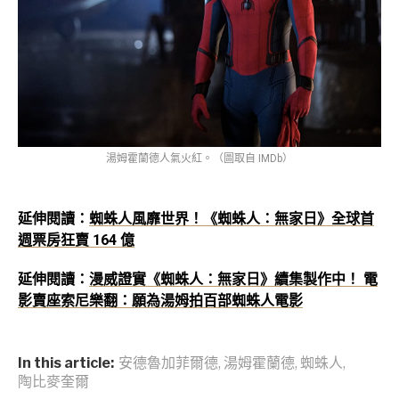
湯姆霍蘭德人氣火紅。（圖取自 IMDb）
延伸閱讀：
蜘蛛人風靡世界！《蜘蛛人：無家日》全球首
週票房狂賣 164 億
延伸閱讀：
漫威證實《蜘蛛人：無家日》續集製作中！ 電
影賣座索尼樂翻：願為湯姆拍百部蜘蛛人電影
In this article:
安德魯加菲爾德
,
湯姆霍蘭德
,
蜘蛛人
,
陶比麥奎爾