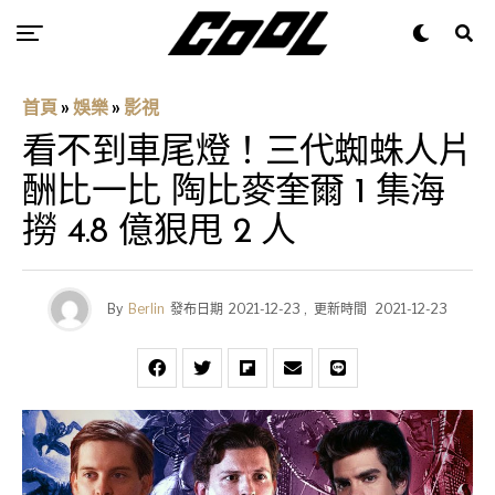
首頁
»
娛樂
»
影視
看不到車尾燈！三代蜘蛛人片
酬比一比 陶比麥奎爾 1 集海
撈 4.8 億狠甩 2 人
By
Berlin
發布日期
2021-12-23
,
更新時間
2021-12-23