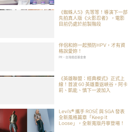
《蜘蛛人5》先等等！導演下一部
先拍真人版《火影忍者》，電影
目前仍處於前製階段
伴侶和妳一起預防HPV，才有資
格說愛妳！
PR・台灣癌症基金會
《英雄聯盟：經典模式》正式上
線！首波 60 英雄重返峽谷，阿卡
莉、凱能、慎下一波加入
Levi’s® 攜手 ROSÉ 與 SGA 發表
全新風格篇章「Keep it
Loose」，全新寬版丹寧登場！