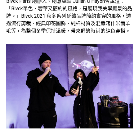
Blvck Paris 創辦人、創意總監 Julian O’Hayon曾說道：
「Blvck單色、奢華又簡約的風格，是展現我美學願景的品
牌。」Blvck 2021 秋冬系列延續品牌簡約實穿的風格，透
過流行剪裁、經典印花圖飾、純棉材質及混織喀什米爾羊
毛等，為整個冬季保持溫暖，帶來舒適時尚的純色穿搭。