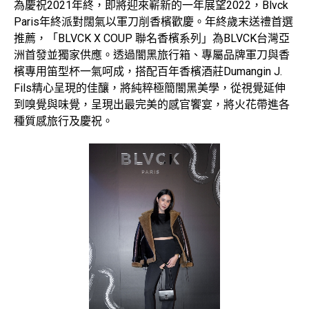
為慶祝2021年終，即將迎來嶄新的一年展望2022，Blvck
Paris年終派對闊氣以軍刀削香檳歡慶。年終歲末送禮首選
推薦，「BLVCK X COUP 聯名香檳系列」為BLVCK台灣亞
洲首發並獨家供應。透過闇黑旅行箱、專屬品牌軍刀與香
檳專用笛型杯一氣呵成，搭配百年香檳酒莊Dumangin J.
Fils精心呈現的佳釀，將純粹極簡闇黑美學，從視覺延伸
到嗅覺與味覺，呈現出最完美的感官饗宴，將火花帶進各
種質感旅行及慶祝。