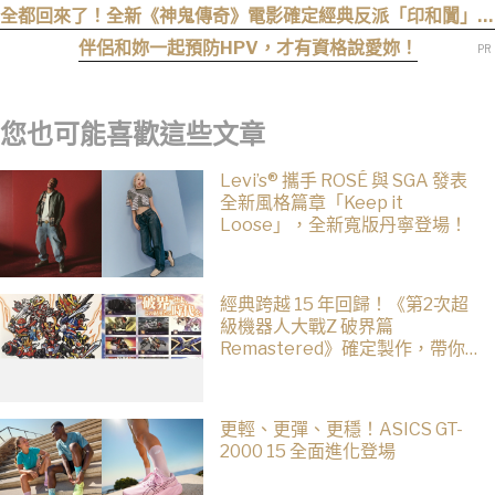
晚！
全都回來了！全新《神鬼傳奇》電影確定經典反派「印和闐」也
會回歸
伴侶和妳一起預防HPV，才有資格說愛妳！
您也可能喜歡這些文章
Levi’s® 攜手 ROSÉ 與 SGA 發表
全新風格篇章「Keep it
Loose」，全新寬版丹寧登場！
經典跨越 15 年回歸！《第2次超
級機器人大戰Z 破界篇
Remastered》確定製作，帶你
回顧 SRWZ 系列
更輕、更彈、更穩！ASICS GT-
2000 15 全面進化登場