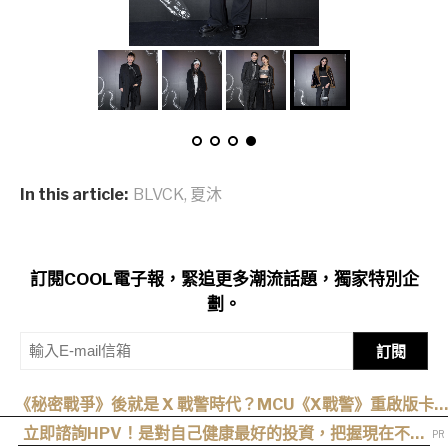
In this article:
BLVCK
,
夏沐
訂閱COOL電子報，緊追更多潮流話題，獨家特別企
劃。
訂閱
《秘密戰爭》後就是 X 戰警時代？MCU《X戰警》重啟版卡
司、上映時間與最新爆料整理
立即諮詢HPV！是對自己健康最好的投資，把握現在不嫌