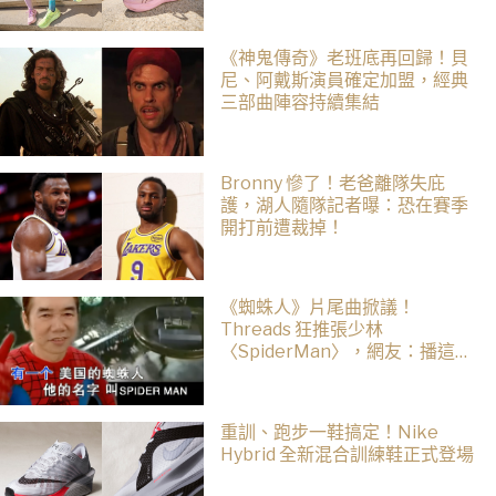
《神鬼傳奇》老班底再回歸！貝
尼、阿戴斯演員確定加盟，經典
三部曲陣容持續集結
Bronny 慘了！老爸離隊失庇
護，湖人隨隊記者曝：恐在賽季
開打前遭裁掉！
《蜘蛛人》片尾曲掀議！
Threads 狂推張少林
〈SpiderMan〉，網友：播這個
直接神作預定
重訓、跑步一鞋搞定！Nike
Hybrid 全新混合訓練鞋正式登場