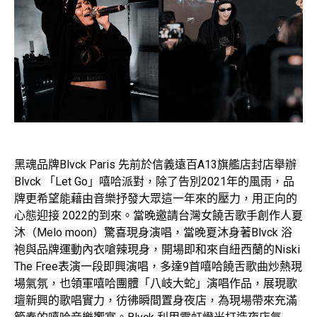
黑魂品牌Blvck Paris 先前於信義遠百A13旗艦店封店舉辦
Blvck 「Let Go」嘻哈派對，除了告別2021年的風雨，品
牌更希望能藉由音樂抒發大眾這一年來的壓力，用正向的
心態迎接 2022的到來。當晚邀請台灣女饒舌歌手創作人夏
沐（Melo moon）驚喜現身演唱，當晚夏沐身著Blvck 浴
袍與品牌運動內衣嗆辣現身，開場即和來自紐西蘭的Niski
The Free表演一段即興演唱，多達9首嘻哈饒舌歌曲炒熱現
場氣氛，也領軍嘻哈團體「八岐大蛇」演唱作品，展現歌
壇新興的歌唱實力，彷彿瞬間置身夜店，為現場帶來充滿