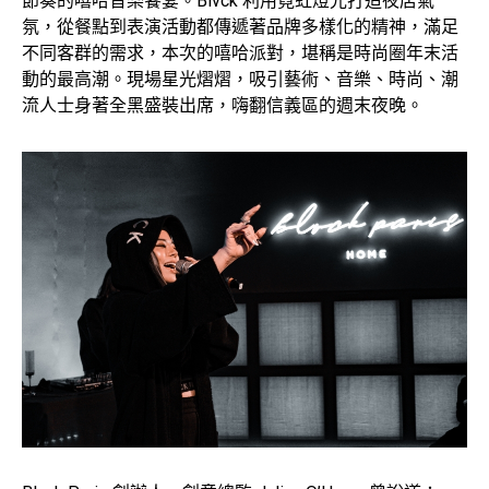
節奏的嘻哈音樂饗宴。Blvck 利用霓虹燈光打造夜店氣
氛，從餐點到表演活動都傳遞著品牌多樣化的精神，滿足
不同客群的需求，本次的嘻哈派對，堪稱是時尚圈年末活
動的最高潮。現場星光熠熠，吸引藝術、音樂、時尚、潮
流人士身著全黑盛裝出席，嗨翻信義區的週末夜晚。