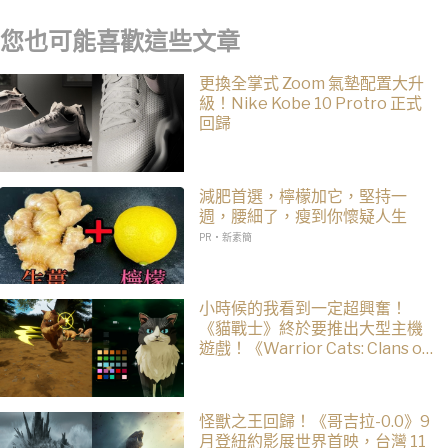
您也可能喜歡這些文章
更換全掌式 Zoom 氣墊配置大升
級！Nike Kobe 10 Protro 正式
回歸
減肥首選，檸檬加它，堅持一
週，腰細了，瘦到你懷疑人生
PR・新素簡
小時候的我看到一定超興奮！
《貓戰士》終於要推出大型主機
遊戲！《Warrior Cats: Clans of
the Forest》今年秋季登場，自
創貓咪加入四大部族冒險
怪獸之王回歸！《哥吉拉-0.0》9
月登紐約影展世界首映，台灣 11