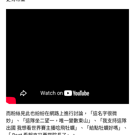
而粉絲見此也紛紛在網路上進行討論，「這名字很微
妙」、「這隊坐二望一，唯一變數東山」、「我支持這隊
出國 我想看世界賽主播唸飛牡蠣」、「給點牡蠣好嗎」、