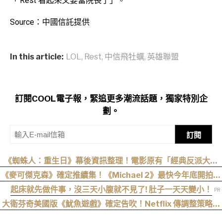
「 Rest 看起來又要當院長了」。
Source：中國信託提供
In this article:
LOL
,
Rest
,
中信飛牡蠣
,
英雄聯盟
訂閱COOL電子報，緊追更多潮流話題，獨家特別企
劃。
訂閱
《蜘蛛人：重生日》幕後資訊整理！電影原有「經典反派大混
戰」，湯姆點名想跟「霹靂火」合作！邁爾斯注定加入 MCU
《麥可傑克森》確定推續集！《Michael 2》最快今年底開拍、
上映時間曝光
起床就先做件事，沒三天小腹就不見了! 肚子一天天變小！
大衛芬奇美國版《魷魚遊戲》確定告吹！Netflix 傳調整策略，
不再推進該系列