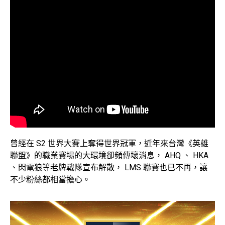
曾經在 S2 世界大賽上奪得世界冠軍，近年來台灣《英雄
聯盟》的職業賽場的大環境卻頻傳壞消息， AHQ 、 HKA
、閃電狼等老牌戰隊宣布解散， LMS 聯賽也已不再，讓
不少粉絲都相當擔心。