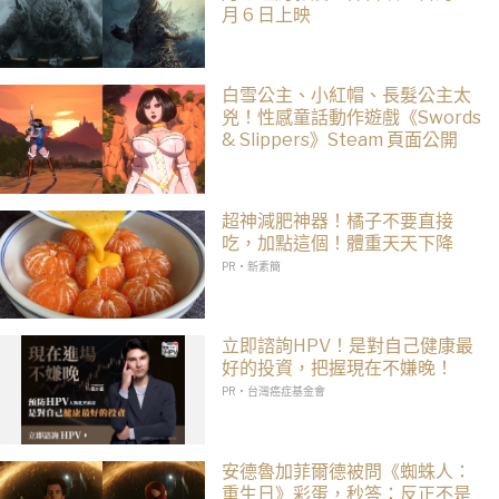
月 6 日上映
白雪公主、小紅帽、長髮公主太
兇！性感童話動作遊戲《Swords
& Slippers》Steam 頁面公開
超神減肥神器！橘子不要直接
吃，加點這個！體重天天下降
PR・新素簡
立即諮詢HPV！是對自己健康最
好的投資，把握現在不嫌晚！
PR・台灣癌症基金會
安德魯加菲爾德被問《蜘蛛人：
重生日》彩蛋，秒答：反正不是