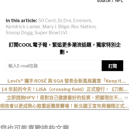
source / NFL
In this article:
50 Cent
,
Dr.Dre
,
Eminem
,
Kendrick Lamar
,
Mary J. Blige
,
Roc Nation
,
Snoop Dogg
,
Super Bowl LVI
訂閱COOL電子報，緊追更多潮流話題，獨家特別企
劃。
訂閱
Levi’s® 攜手 ROSÉ 與 SGA 發表全新風格篇章「Keep it
Loose」，全新寬版丹寧登場！
14 年前的今天！LiSA〈crossing field〉正式發行，《刀劍神
域》OP 不只熱血還藏著桐人、亞絲娜最深的羈絆
立即諮詢HPV！是對自己健康最好的投資，把握現在不嫌
晚！
相信會以更成熟心態重返職業賽場！新北國王宣布周儀翔正式加
盟
您也可能喜歡這些文章