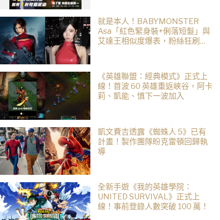
就是本人！BABYMONSTER
Asa「紅色緊身裝+俐落短髮」與
艾達王相似度爆表，粉絲狂刷
「ASA Wong」
《英雄聯盟：經典模式》正式上
線！首波 60 英雄重返峽谷，阿卡
莉、凱能、慎下一波加入
凱文費吉透露《蜘蛛人 5》已有
計畫！製作團隊盼克雷頓回歸執
導
全新手遊《我的英雄學院：
UNITED SURVIVAL》正式上
線！事前登錄人數突破 100 萬！