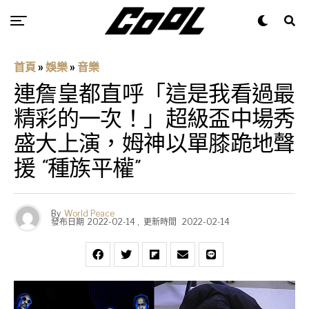
首頁
»
娛樂
»
音樂
連詹皇都直呼「這是我看過最
精彩的一次！」超級盃中場秀
盛大上演，姆神以單膝跪地聲
援 “種族平權”
By
World Peace
發布日期
2022-02-14
,
更新時間
2022-02-14