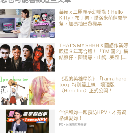
華碩 x 三麗鷗夢幻聯動！Hello
Kitty、布丁狗、酷洛米萌翻開學
祭，加碼抽巴黎機票
THAT’S MY SHHH X 國語作業簿
睽違 8 年再合體！「TM 國 2」集
結熊仔、陳嫺靜、山姆…完整卡
司、售票資訊一次看
《我的英雄學院》「I am a hero
too」特別篇上線！壞理版
〈Hero too〉正式公開！
伴侶和妳一起預防HPV，才有資
格說愛妳！
PR・台灣癌症基金會