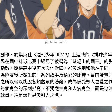
photo via netflix
創作、於集英社《週刊少年 JUMP》上連載的《排球少
翔陽在國中排球比賽中遇見了被稱為「球場上的國王」的
的勁敵，期待高中後再次與他對陣，卻沒想到和他進了同
成為隊友後所發生的一系列故事及精彩的比賽。目前漫畫
》之所以得以跳脫各類觀眾的藩籬，成為備受眾人喜愛之
於每個角色的深刻描寫，不獨寵主角和人氣角色，而是專
的球員，這是該作最吸引人之處。