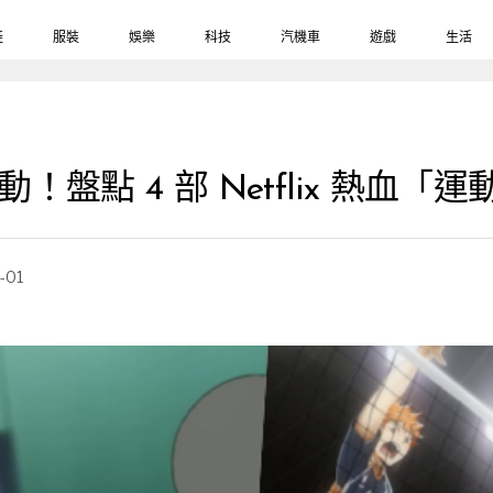
鞋
服裝
娛樂
科技
汽機車
遊戲
生活
！盤點 4 部 Netflix 熱血
-01