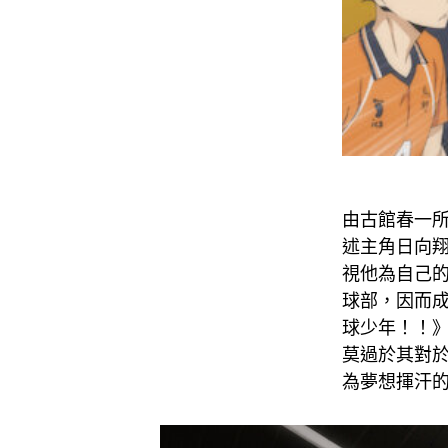
由古館春一所
述主角日向
視他為自己
球部，因而
球少年！！
莫過於其對
為夢想揮汗