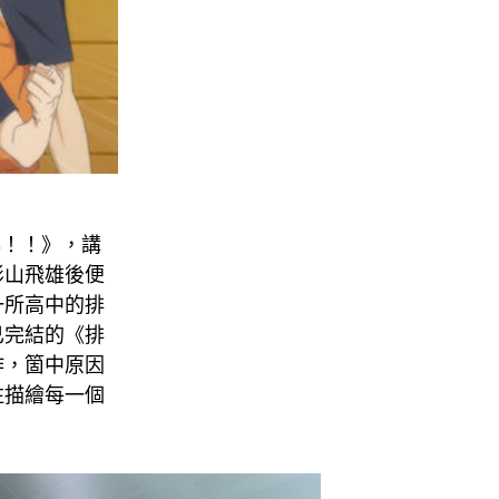
年！！》，講
影山飛雄後便
一所高中的排
已完結的《排
作，箇中原因
注描繪每一個