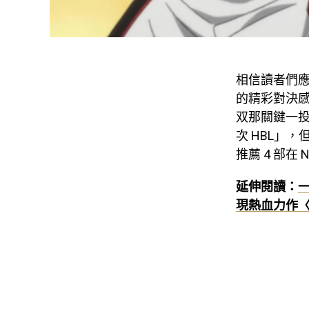
相信讀者們應
的精彩對決
双那關鍵一
次 HBL」
推薦 4 部在
延伸閱讀：
一
現熱血力作〈O