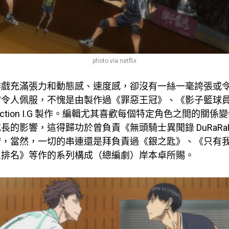
photo via netflix
作戲充滿張力和動態感、速度感，卻沒有一絲一毫誇張或
實令人佩服，不愧是由製作過《罪惡王冠》、《影子籃球
duction I.G 製作。編輯尤其喜歡每個特定角色之間的關
長的影響，這得歸功於曾負責《無頭騎士異聞錄 DuRaRaR
宏，當然，一切的串連還是拜負責過《銀之匙》、《只有
王排名》等作的系列構成（總編劇）岸本卓所賜。