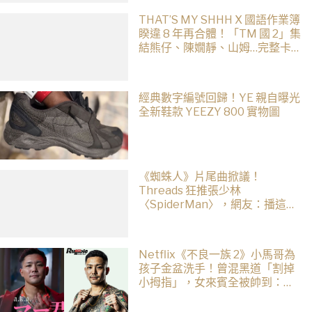
THAT’S MY SHHH X 國語作業簿
睽違 8 年再合體！「TM 國 2」集
結熊仔、陳嫺靜、山姆…完整卡
司、售票資訊一次看
經典數字編號回歸！YE 親自曝光
全新鞋款 YEEZY 800 實物圖
《蜘蛛人》片尾曲掀議！
Threads 狂推張少林
〈SpiderMan〉，網友：播這個
直接神作預定
Netflix《不良一族 2》小馬哥為
孩子金盆洗手！曾混黑道「割掉
小拇指」，女來賓全被帥到：超
有骨氣