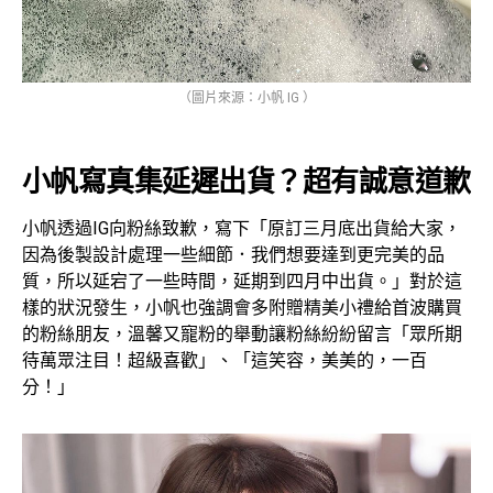
（圖片來源：小帆 IG ）
小帆寫真集延遲出貨？超有誠意道歉
小帆透過IG向粉絲致歉，寫下「原訂三月底出貨給大家，
因為後製設計處理一些細節．我們想要達到更完美的品
質，所以延宕了一些時間，延期到四月中出貨。」對於這
樣的狀況發生，小帆也強調會多附贈精美小禮給首波購買
的粉絲朋友，溫馨又寵粉的舉動讓粉絲紛紛留言「眾所期
待萬眾注目！超級喜歡」、「這笑容，美美的，一百
分！」