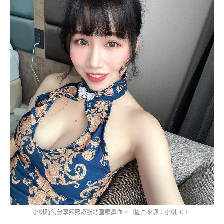
小帆時常分享辣照讓粉絲直噴鼻血。（圖片來源：小帆 IG ）