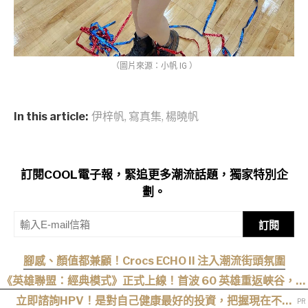
（圖片來源：小帆 IG ）
In this article:
伊梓帆
,
寫真集
,
楊曉帆
訂閱COOL電子報，緊追更多潮流話題，獨家特別企
劃。
訂閱
腳感、顏值都兼顧！Crocs ECHO II 注入潮流街頭氛圍
《英雄聯盟：經典模式》正式上線！首波 60 英雄重返峽谷，阿
卡莉、凱能、慎下一波加入
立即諮詢HPV！是對自己健康最好的投資，把握現在不嫌