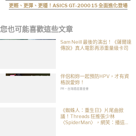
晚！
更輕、更彈、更穩！ASICS GT-2000 15 全面進化登場
您也可能喜歡這些文章
Sam Neill 最後的演出！《薩爾達
傳說》真人電影再添重量級卡司
伴侶和妳一起預防HPV，才有資
格說愛妳！
PR・台灣癌症基金會
《蜘蛛人：重生日》片尾曲掀
議！Threads 狂推張少林
〈SpiderMan〉，網笑：播這個
直接神作預定