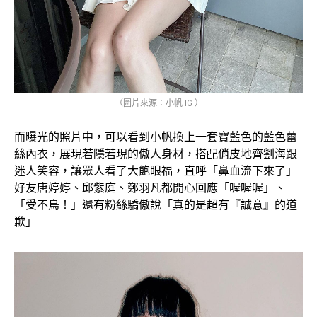
（圖片來源：小帆 IG ）
而曝光的照片中，可以看到小帆換上一套寶藍色的藍色蕾
絲內衣，展現若隱若現的傲人身材，搭配俏皮地齊劉海跟
迷人笑容，讓眾人看了大飽眼福，直呼「鼻血流下來了」
好友唐婷婷、邱紫庭、鄭羽凡都開心回應「喔喔喔」、
「受不鳥！」還有粉絲驕傲說「真的是超有『誠意』的道
歉」