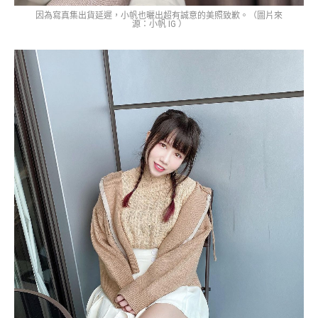
因為寫真集出貨延遲，小帆也曬出超有誠意的美照致歉。（圖片來
源：小帆 IG ）