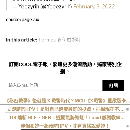
— Yeezyrih (@Yeeezyrih)
February 3, 2022
source/page six
In this article:
hermes
,
肯伊威斯特
訂閱COOL電子報，緊追更多潮流話題，獨家特別企
劃。
訂閱
《秘密戰爭》後就是 X 戰警時代？MCU《X戰警》重啟版卡
司、上映時間與最新爆料整理
立即諮詢HPV！是對自己健康最好的投資，把握現在不嫌
晚！
DK 連斬 HLE、GEN，近期氣勢如虹！Lucid 感謝教練
cvMax：多虧監督大量人身攻擊、冷嘲熱諷
伴侶和妳一起預防HPV，才有資格說愛妳！