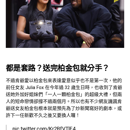
都是套路？送完柏金包就分手？
不過肯爺愛以柏金包來表達愛意似乎也不是第一次，他的
前任女友 Julia Fox 在今年過 32 歲生日時，也收到了肯爺
送她外加好姐妹們「一人一顆柏金包」的超級大禮，但兩
人的短命戀情卻撐不過兩個月。所以也有不少網友譏諷肯
爺送女友柏金包根本就是預先為了炒新聞寫好的劇本，或
許下一任新歡不久之後又要換人囉！
pic.twitter.com/Kr2BfVTlE4