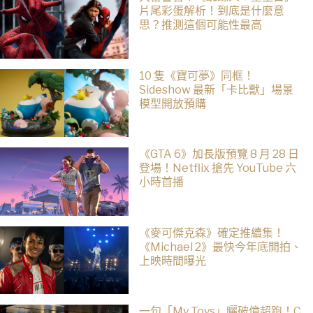
片尾彩蛋解析！到底是什麼意
思？推測這個可能性最高
10 隻《寶可夢》同框！
Sideshow 最新「卡比獸」場景
模型開放預購
《GTA 6》加長版預覽 8 月 28 日
登場！Netflix 搶先 YouTube 六
小時首播
《麥可傑克森》確定推續集！
《Michael 2》最快今年底開拍、
上映時間曝光
一句「My Toys」曬破億超跑！C