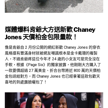
媒體爆料肯爺大方送新歡 Chaney
Jones 天價柏金包限量款！
像是肯爺自 2 月份公開的網紅新歡 Chaney Jones 的穿衣
風格還有豐滿身材就被網友嘲諷根本是金卡戴珊的複製
人，不過肯爺疼這位今年才 24 歲的小女友可是完全沒在
手軟，根據《Page Six》的獨家披露，他剛剛大方購入了
一款要價超過 27 萬美金、折合台幣將近 800 萬的天價柏
金包送給對方，而 Chaney Jones 也已經拿著這款包歡天
喜地的到處露臉曬包了！