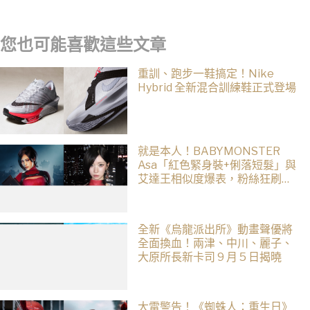
您也可能喜歡這些文章
重訓、跑步一鞋搞定！Nike
Hybrid 全新混合訓練鞋正式登場
就是本人！BABYMONSTER
Asa「紅色緊身裝+俐落短髮」與
艾達王相似度爆表，粉絲狂刷
「ASA Wong」
全新《烏龍派出所》動畫聲優將
全面換血！兩津、中川、麗子、
大原所長新卡司 9 月 5 日揭曉
大雷警告！《蜘蛛人：重生日》