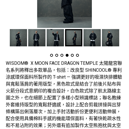
WISDOM® X MOON FACE DRAGON TEMPLE 太陽龍宮聯
名系列將釋出多款單品，包括：改良型 SHINCOOL® 專利
涼感環保面料所製作的 T-shirt — 強調更好的吸濕快排體驗
與寬鬆落肩的著用版型，黑色款式是結合了前後片貼布與
火箭分段式意網印的複合設計，白色款式除了航太路線主
圖之外，也在細節上配置了多樣小型辨識標誌；聯名教練
外套維持版型的寬鬆舒適感，設計上配合剪裁拼接與出芽
條構築出俐落層次，加上手肘活動折份更便利活動伸展，
配合使用具備棉料手感的機能環保面料，有著快乾疏水性
和不易沾附的效果；另外還有追加製作太空熊抱枕與太空