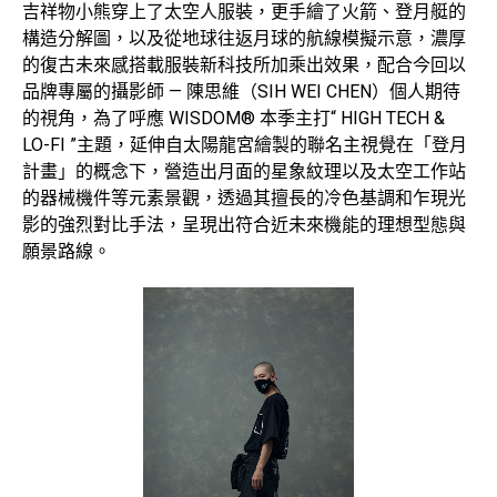
吉祥物小熊穿上了太空人服裝，更手繪了火箭、登月艇的
構造分解圖，以及從地球往返月球的航線模擬示意，濃厚
的復古未來感搭載服裝新科技所加乘出效果，配合今回以
品牌專屬的攝影師 — 陳思維（SIH WEI CHEN）個人期待
的視角，為了呼應 WISDOM® 本季主打“ HIGH TECH &
LO-FI ”主題，延伸自太陽龍宮繪製的聯名主視覺在「登月
計畫」的概念下，營造出月面的星象紋理以及太空工作站
的器械機件等元素景觀，透過其擅長的冷色基調和乍現光
影的強烈對比手法，呈現出符合近未來機能的理想型態與
願景路線。