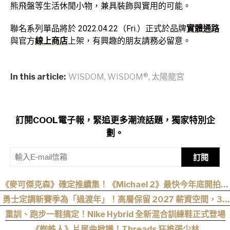
熊飛盤等生活休閒小物，兼具裝飾與實用的可能。
聯名系列單品將於 2022.04.22（Fri.）正式於品牌
實體通路
與官方
線上商店
上架，有興趣的朋友請務必留意。
In this article:
WISDOM
,
WISDOM®
,
太陽龍宮
訂閱COOL電子報，緊追更多潮流話題，獨家特別企
劃。
訂閱
《麥可傑克森》確定推續集！《Michael 2》最快今年底開拍、
上映時間曝光
勇士定調新賽季為「過渡年」！高層保留 2027 薪資空間，38
歲 Stephen Curry 恐無幫手！
重訓、跑步一鞋搞定！Nike Hybrid 全新混合訓練鞋正式登場
《蜘蛛人》片尾曲掀議！Threads 狂推張少林