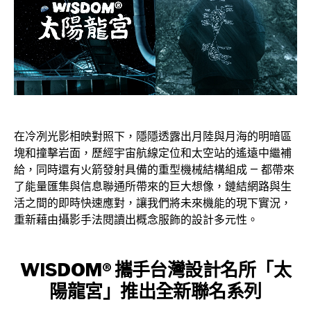
在冷冽光影相映對照下，隱隱透露出月陸與月海的明暗區
塊和撞擊岩面，歷經宇宙航線定位和太空站的遙遠中繼補
給，同時還有火箭發射具備的重型機械結構組成 — 都帶來
了能量匯集與信息聯通所帶來的巨大想像，鏈結網路與生
活之間的即時快速應對，讓我們將未來機能的現下實況，
重新藉由攝影手法閱讀出概念服飾的設計多元性。
WISDOM® 攜手台灣設計名所「太
陽龍宮」推出全新聯名系列