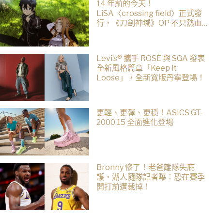
14 年前的今天！
LiSA〈crossing field〉正式發
行，《刀劍神域》OP 不只熱血還
藏著桐人、亞絲娜最深的羈絆
Levi’s® 攜手 ROSÉ 與 SGA 發表
全新風格篇章「Keep it
Loose」，全新寬版丹寧登場！
更輕、更彈、更穩！ASICS GT-
2000 15 全面進化登場
Bronny 慘了！老爸離隊失庇
護，湖人隨隊記者曝：恐在賽季
開打前遭裁掉！