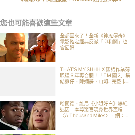
〈SpiderMan〉，網友：播這個直接神作預定
您也可能喜歡這些文章
全都回來了！全新《神鬼傳奇》
電影確定經典反派「印和闐」也
會回歸
THAT’S MY SHHH X 國語作業簿
睽違 8 年再合體！「TM 國 2」集
結熊仔、陳嫺靜、山姆…完整卡
司、售票資訊一次看
哈蘭德、維尼《小姐好白》爆紅
迷因！本尊驚喜現身世界盃唱
〈A Thousand Miles〉，網：文
藝復興了