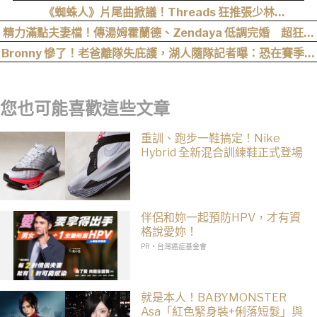
晚！
《蜘蛛人》片尾曲掀議！Threads 狂推張少林
〈SpiderMan〉，網友：播這個直接神作預定
精力滿點夫妻檔！傳湯姆霍蘭德、Zendaya 低調完婚 超狂細
節曝光
Bronny 慘了！老爸離隊失庇護，湖人隨隊記者曝：恐在賽季開
打前遭裁掉！
您也可能喜歡這些文章
重訓、跑步一鞋搞定！Nike
Hybrid 全新混合訓練鞋正式登場
伴侶和妳一起預防HPV，才有資
格說愛妳！
PR・台灣癌症基金會
就是本人！BABYMONSTER
Asa「紅色緊身裝+俐落短髮」與