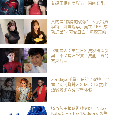
艾達王相似度爆表，粉絲狂刷
「ASA Wong」
真的是 “偶像的偶像”！人氣寫真
模特「麻倉瑞季」竟在 TRE “成
功追星”，可愛直言：涼森真的太
可愛，幸好有來台灣
《蜘蛛人：重生日》成家班沒參
與！不過導演證實：成龍「真的
有來片場」
Zendaya 千黛亞是誰？從迪士尼
童星到《蜘蛛人》MJ：13 歲出
道後幾乎沒有完整休假
道奇藍＋棒球縫線太帥！Nike
Kobe 5 Protro “Dodgers”販售