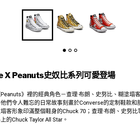
se X Peanuts史奴比系列可愛登場
Peanuts》裡的經典角色－查理·布朗、史努比、糊塗塌
他們令人難忘的日常故事刻畫於Converse的定制鞋款
塌客形象印滿整個鞋身的Chuck 70；查理·布朗、史努
huck Taylor All Star。