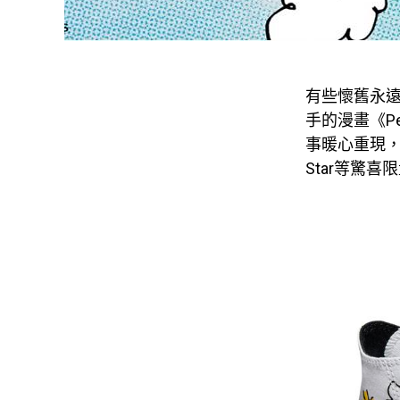
有些懷舊永
手的漫畫《Pe
事暖心重現，攜手
Star等驚