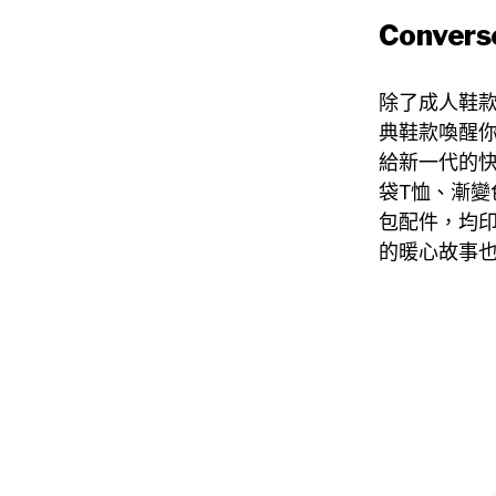
Conve
除了成人鞋
典鞋款喚醒
給新一代的
袋T恤、漸變
包配件，均印
的暖心故事