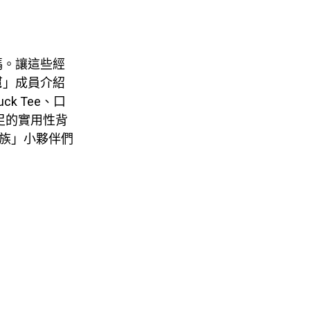
碼。讓這些經
幫」成員介紹
ck Tee、口
足的實用性背
家族」小夥伴們