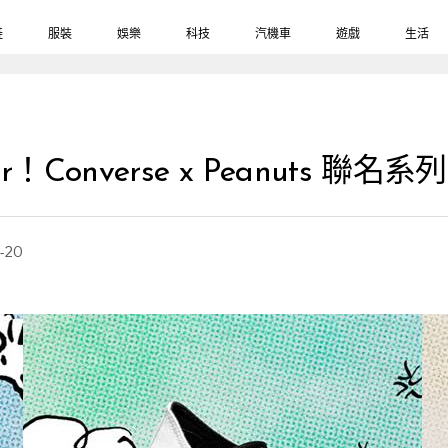
鞋
服裝
娛樂
科技
汽機車
遊戲
生活
r！Converse x Peanuts 聯
-20