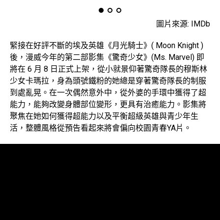
圖片來源: IMDb
緊接在好評不斷的埃及英雄《月光騎士》( Moon Knight )
後，漫威今年的第二部影集《驚奇少女》(Ms. Marvel) 即
將在 6 月 8 日正式上架，從小就景仰著驚奇隊長的穆斯林
少女卡瑪拉，身為頭號鐵粉的她總是穿著驚奇隊長的制服
到處亂晃。在一次偶然意外中，從外婆的手環中獲得了超
能力，能夠改變身體部位變形，更具有治癒能力。影集將
聚焦在她如何獲得超能力以及平衡超級英雄與青少年生
活，整體風格從預告看起來將會偏向校園青春YA片。