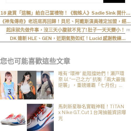
18 歲買「這輛」給自己當禮物！《蜘蛛人》Sadie Sink 開什麼
車？
《神鬼傳奇》老班底再回歸！貝尼、阿戴斯演員確定加盟，經典
三部曲陣容持續集結
起床就先做件事，沒三天小腹就不見了! 肚子一天天變小！
DK 連斬 HLE、GEN，近期氣勢如虹！Lucid 感謝教練
cvMax：多虧監督大量人身攻擊、冷嘲熱諷
您也可能喜歡這些文章
唯有 “環神” 能阻擋她們！瀬戸環
奈 以 “一己之力” 抗衡「兩大最強
逆襲」，重磅連霸「七月份」榜
單冠軍
馬刺新星聯名實戰神鞋！TITAN
x Nike G.T. Cut 1 台灣抽籤資訊曝
光