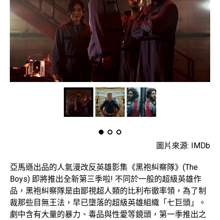
圖片來源: IMDb
亞馬遜出品的人氣漫改反英雄影集《黑袍糾察隊》(The
Boys) 即將推出全新第三季啦! 不同於一般的超級英雄作
品，黑袍糾察隊是由鄙視超人類的比利布徹率領，為了制
裁那些目無王法，早已墮落的超級英雄組織「七巨頭」。
劇中含有大量的暴力、毒品與性愛等鏡頭，第一季推出之