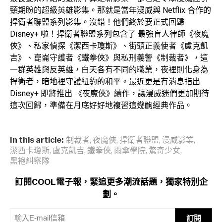
頸期盼的超級英雄影集。那就是當年漫威與 Netflix 合作的
捍衛者聯盟系列影集。沒錯！他們終於要正式回歸
Disney+ 啦！捍衛者聯盟系列包含了 最強盲人律師《夜魔
俠》、私家偵探《潔西卡瓊斯》、街頭正義使者《盧克凱
吉》、崑崙守護者《鐵拳俠》與私刑義警《制裁者》，這
一群英雄與反英雄，白天各有不同的職業，夜裡則化身為
捍衛者，暗地裡守護紐約的和平。最近更是有消息指出
Disney+ 即將推出 《夜魔俠》續作，讓漫威迷們更加期待
這次回歸，準備在月底好好地複習這幾齣經典作品。
In this article:
制裁者
,
夜魔俠
,
捍衛者聯盟
,
漫威影業
,
潔西卡瓊斯
,
盧克凱吉
,
鐵拳俠
,
雨傘學院
,
驚奇少女
,
黑袍糾察隊
訂閱COOL電子報，緊追更多潮流話題，獨家特別企
劃。
訂閱