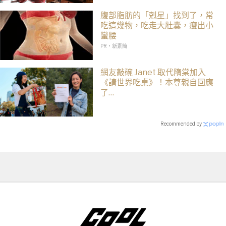
腹部脂肪的「剋星」找到了，常
吃這幾物，吃走大肚囊，瘦出小
蠻腰
PR・新素簡
網友敲碗 Janet 取代隋棠加入
《請世界吃桌》！本尊親自回應
了…
Recommended by