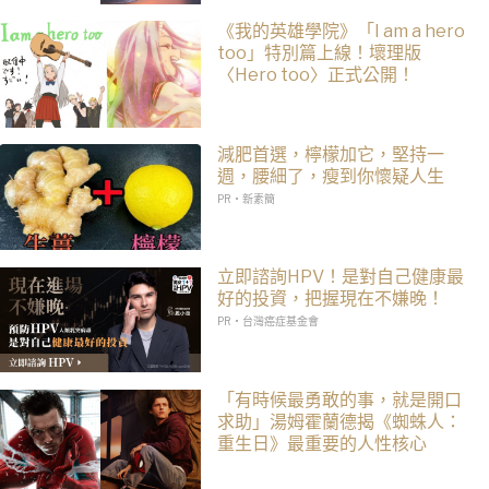
《我的英雄學院》「I am a hero
too」特別篇上線！壞理版
〈Hero too〉正式公開！
減肥首選，檸檬加它，堅持一
週，腰細了，瘦到你懷疑人生
PR・新素簡
立即諮詢HPV！是對自己健康最
好的投資，把握現在不嫌晚！
PR・台灣癌症基金會
「有時候最勇敢的事，就是開口
求助」湯姆霍蘭德揭《蜘蛛人：
重生日》最重要的人性核心