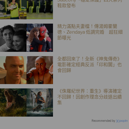
鞋款發布
精力滿點夫妻檔！傳湯姆霍蘭
德、Zendaya 低調完婚 超狂細
節曝光
全都回來了！全新《神鬼傳奇》
電影確定經典反派「印和闐」也
會回歸
《侏羅紀世界：重生》導演確定
不回歸！因創作理念分歧退出續
集
Recommended by