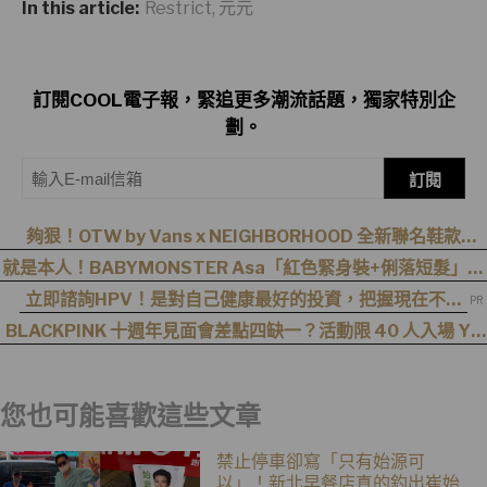
In this article:
Restrict
,
元元
訂閱COOL電子報，緊追更多潮流話題，獨家特別企
劃。
訂閱
夠狠！OTW by Vans x NEIGHBORHOOD 全新聯名鞋款
Authentic 44，質感真沒話說！
就是本人！BABYMONSTER Asa「紅色緊身裝+俐落短髮」與
艾達王相似度爆表，粉絲狂刷「ASA Wong」
立即諮詢HPV！是對自己健康最好的投資，把握現在不嫌
晚！
BLACKPINK 十週年見面會差點四缺一？活動限 40 人入場 YG
遭全網撻伐！
您也可能喜歡這些文章
禁止停車卻寫「只有始源可
以」！新北早餐店真的釣出崔始