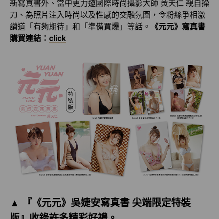
新寫真書外、當中更力邀國際時尚攝影大師 黃天仁 親自操
刀、為照片注入時尚以及性感的交融氛圍，令粉絲爭相激
讚道「有夠期待」和「準備買爆」等話。
《元元》寫真書
購買連結：
click
▲ 『《元元》吳婕安寫真書 尖端限定特裝
版』收錄許多精彩好禮。