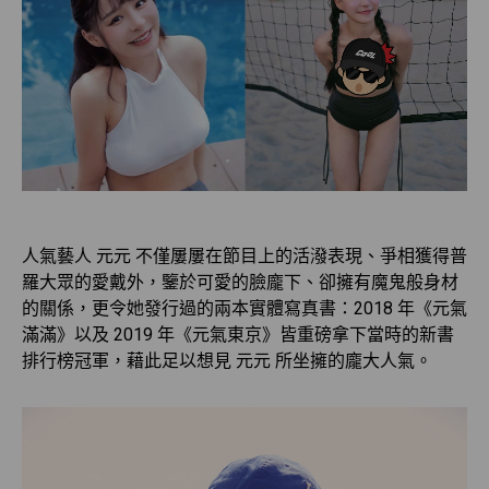
人氣藝人 元元 不僅屢屢在節目上的活潑表現、爭相獲得普
羅大眾的愛戴外，鑒於可愛的臉龐下、卻擁有魔鬼般身材
的關係，更令她發行過的兩本實體寫真書：2018 年《元氣
滿滿》以及 2019 年《元氣東京》皆重磅拿下當時的新書
排行榜冠軍，藉此足以想見 元元 所坐擁的龐大人氣。