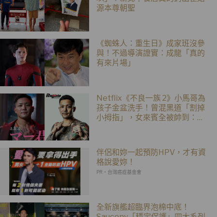
源本尊朝聖
《蜘蛛人：重生日》成家班沒參
與！不過導演證實：成龍「真的
有來片場」
Netflix《不良一族 2》小馬哥為
孩子金盆洗手！曾混黑道「割掉
小拇指」，女來賓全被帥到：超
有骨氣
伴侶和妳一起預防HPV，才有資
格說愛妳！
PR・台灣癌症基金會
全新旗艦超臨界泡棉中底！
Saucony「穩定保護」四大系列