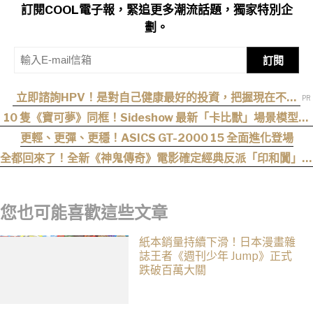
訂閱COOL電子報，緊追更多潮流話題，獨家特別企
劃。
訂閱
立即諮詢HPV！是對自己健康最好的投資，把握現在不嫌
晚！
10 隻《寶可夢》同框！Sideshow 最新「卡比獸」場景模型開
放預購
更輕、更彈、更穩！ASICS GT-2000 15 全面進化登場
全都回來了！全新《神鬼傳奇》電影確定經典反派「印和闐」也
會回歸
您也可能喜歡這些文章
紙本銷量持續下滑！日本漫畫雜
誌王者《週刊少年 Jump》正式
跌破百萬大關