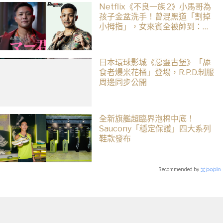
Netflix《不良一族 2》小馬哥為
孩子金盆洗手！曾混黑道「割掉
小拇指」，女來賓全被帥到：超
有骨氣
日本環球影城《惡靈古堡》「舔
食者爆米花桶」登場，R.P.D.制服
周邊同步公開
全新旗艦超臨界泡棉中底！
Saucony「穩定保護」四大系列
鞋款發布
Recommended by