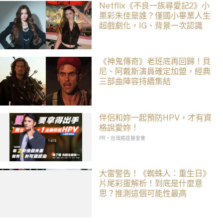
Netflix《不良一族尋愛記2》小
栗彩朱佳是誰？僅國小畢業人生
超戲劇化，IG、背景一次認識
《神鬼傳奇》老班底再回歸！貝
尼、阿戴斯演員確定加盟，經典
三部曲陣容持續集結
伴侶和妳一起預防HPV，才有資
格說愛妳！
PR・台灣癌症基金會
大雷警告！《蜘蛛人：重生日》
片尾彩蛋解析！到底是什麼意
思？推測這個可能性最高