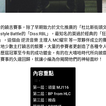
哈的饒舌賽事，除了早期致力於文化推廣的「杜比斯街頭
style Battle的「Diss:RBL」，最知名的莫過於經典的
ET」，這個由 逆流音樂 主理人 MC耀宗 等一眾夥伴成立的賽
在地少數主打饒舌的競賽，大量的參賽者更創造了各種令
中歷屆冠軍至今有的成功鍍金，有的在大嘻哈時代所向披
本賽事的久違回歸，就讓小編為你揭開他們的神秘面紗！
內容重點
第一屆：頑童 MJ116
第二屆：BP from HLC
第三屆：韓森