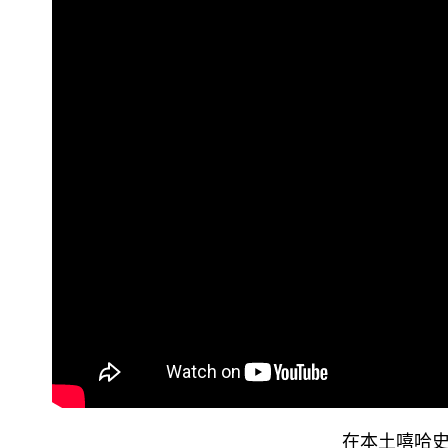
在本土嘻哈史