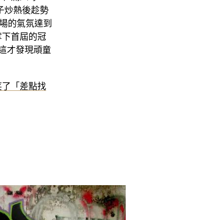
場子炒熱後趁勢
現場的氣氛達到
奪下首屆的冠
們這才發現頑童
笑了「差點找