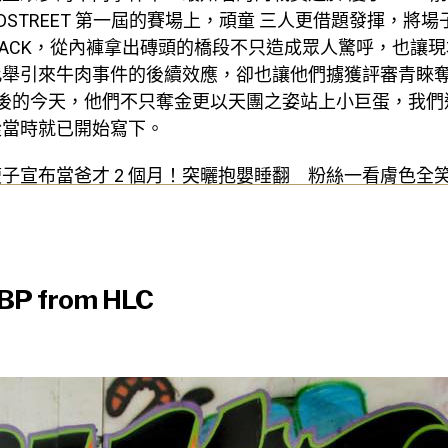
ADSTREET 第一屆的賽場上，頑童 三人更借題發揮，將
S TRACK，從內褲拿出磚頭的橋段不只造成眾人驚呼，也讓
此舉引來牛肉事件的後續效應，卻也讓他們擄獲評審青睞
 年後的今天，他們不只奪金更以天團之姿站上小巨蛋，我
從當時就已開始寫下。
子宣布當爸才 2 個月！突曬抱嬰睡翻 粉絲一看膚色全
 from HLC