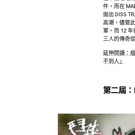
件，而在 M
拋出 DIS
高潮，儘管
軍。而 12
三人的傳奇
延伸閱讀：瘦
不到人」
第二屆：BP