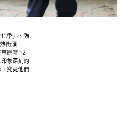
文化季」、強
「狂熱街頭
事歷時 12
人印象深刻的
靡，究竟他們