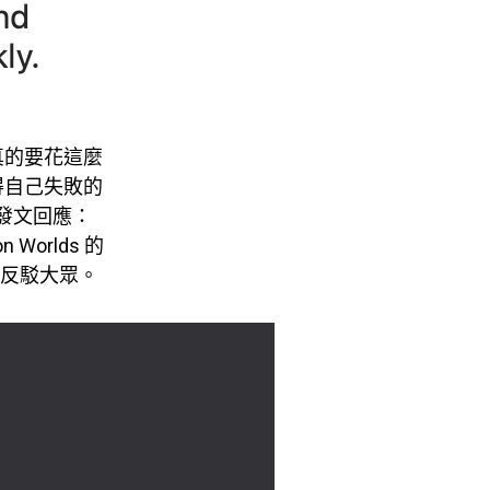
真的要花這麼
得自己失敗的
發文回應：
orlds 的
來反駁大眾。