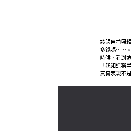
該張自拍照
多錢嗎⋯⋯
時候，看到這
「我知道稍早發
真實表現不是