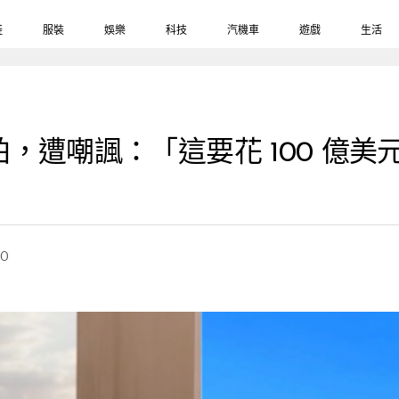
鞋
服裝
娛樂
科技
汽機車
遊戲
生活
，遭嘲諷：「這要花 100 億
20