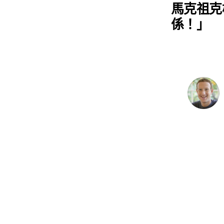
馬克祖克
係！」