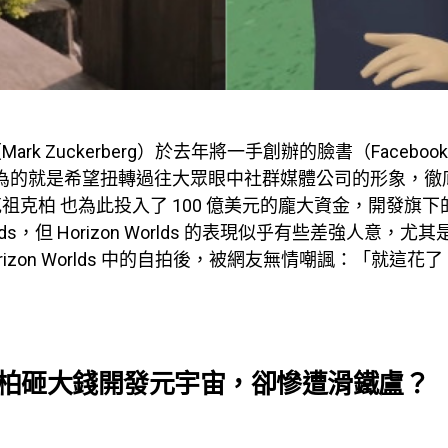
ark Zuckerberg）於去年將一手創辦的臉書（Facebo
a，為的就是希望扭轉過往大眾眼中社群媒體公司的形象，
祖克柏 也為此投入了 100 億美元的龐大資金，開發旗
 Worlds，但 Horizo​​n Worlds 的表現似乎有些差強人意，
rizo​​n Worlds 中的自拍後，被網友無情嘲諷：「就這花了 
柏砸大錢開發元宇宙，卻慘遭滑鐵盧？