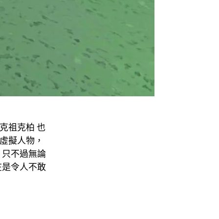
，馬克祖克柏 也
象的虛擬人物，
，只不過無論
在是令人不敢