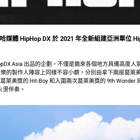
媒體 HipHop DX 於 2021 年全新組建亞洲單位 Hi
HopDX Asia 出品的企劃，不僅是邀來各個地方具備高度
音樂的製作人陣容上同樣不容小覷，分別由拿下兩座葛萊
三座葛萊美獎的 Hit-Boy 和入圍兩次葛萊美獎的 9th Wonde
打造火燙伴奏。