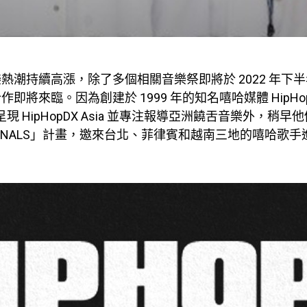
熱潮持續高漲，除了多個相關音樂祭即將於 2022 年下
即將來臨。因為創建於 1999 年的知名嘻哈媒體 HipHo
新呈現 HipHopDX Asia 並專注報導亞洲饒舌音樂外，稍
GIONALS」計畫，邀來台北、菲律賓和越南三地的嘻哈歌手進行