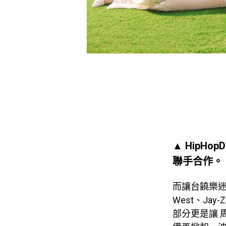
▲ HipHo
聯手合作。
而讓台饒樂迷興
West、Jay-
部分更是讓 周