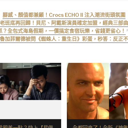
腳感、顏值都兼顧！Crocs ECHO II 注入潮流街頭氛圍
老班底再回歸！貝尼、阿戴斯演員確定加盟，經典三部
抓？全包式海島假期，一價搞定食宿玩樂，省錢更省心！
魯加菲爾德被問《蜘蛛人：重生日》彩蛋，秒答：反正
房租差一點？快上【易借
全都回來了！全新《神