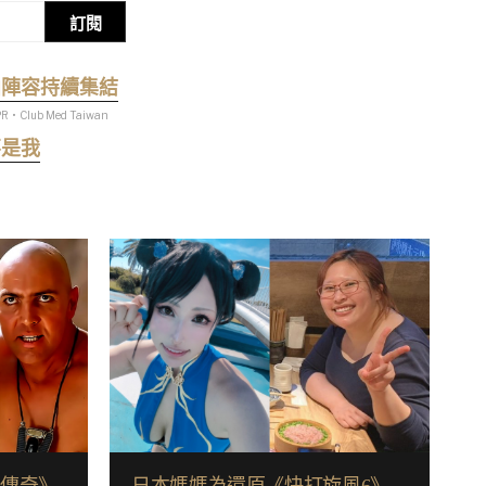
訂閱
曲陣容持續集結
PR・Club Med Taiwan
不是我
鬼傳奇》
日本媽媽為還原《快打旋風6》