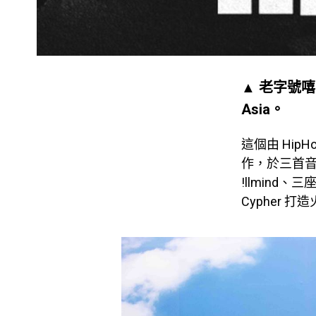
▲ 老字號嘻哈
Asia。
這個由 Hip
作，於三首
!llmind、
Cypher 