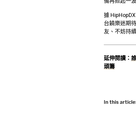
備再掀起一
據 HipHop
台饒樂迷期待的
友、不妨持續鎖
延伸閱讀：
誰
頭籌
In this article