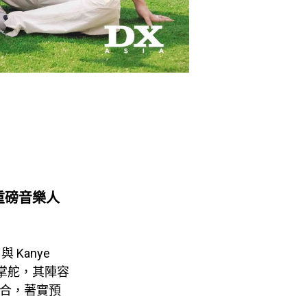
方的重磅音樂人
 Kanye
oy 掌舵，其陣容
的組合，著實預