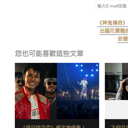
《神鬼傳奇》
出國花費難
安德
您也可能喜歡這些文章
《麥可傑克森》確定推續集！
下個月