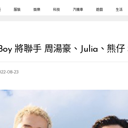
鞋
服裝
娛樂
科技
汽機車
遊戲
生活
Boy 將聯手 周湯豪、Julia、熊仔 
022-08-23