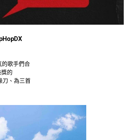
pHopDX
人氣的歌手們合
美獎的
r 操刀、為三首