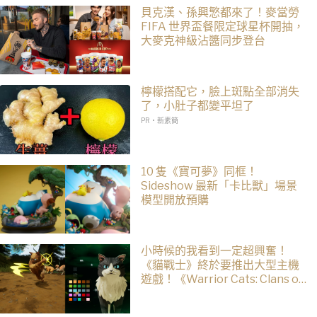
貝克漢、孫興慜都來了！麥當勞
FIFA 世界盃餐限定球星杯開抽，
大麥克神級沾醬同步登台
檸檬搭配它，臉上斑點全部消失
了，小肚子都變平坦了
PR・新素簡
10 隻《寶可夢》同框！
Sideshow 最新「卡比獸」場景
模型開放預購
小時候的我看到一定超興奮！
《貓戰士》終於要推出大型主機
遊戲！《Warrior Cats: Clans of
the Forest》今年秋季登場，自
創貓咪加入四大部族冒險