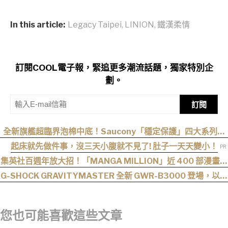
In this article:
Legacy Taipei
,
LINION
,
鐵漢柔情
訂閱COOL電子報，緊追更多潮流話題，獨家特別企
劃。
訂閱
全新旗艦超臨界泡棉中底！Saucony「穩定保護」四大系列鞋
款發布
起床就先做件事，沒三天小腹就不見了! 肚子一天天變小！
集英社百週年放大招！「MANGA MILLION」近 400 部漫畫免
費看，《航海王》、《火影忍者》支援逾百種語言
G-SHOCK GRAVITYMASTER 全新 GWR-B3000 登場，以超
音速噴射機為靈感！
您也可能喜歡這些文章