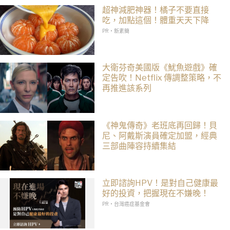
超神減肥神器！橘子不要直接
吃，加點這個！體重天天下降
PR・新素簡
大衛芬奇美國版《魷魚遊戲》確
定告吹！Netflix 傳調整策略，不
再推進該系列
《神鬼傳奇》老班底再回歸！貝
尼、阿戴斯演員確定加盟，經典
三部曲陣容持續集結
立即諮詢HPV！是對自己健康最
好的投資，把握現在不嫌晚！
PR・台灣癌症基金會