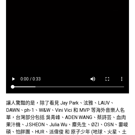
讓人驚豔的是，除了看見 Jay Park、泫雅、LAUV、
DAWN、ph-1、W&W、Vini Vici 和 MVP 等海外音樂人名
單，台灣部分包括 吳青峰、ADEN WANG、蔡詩芸、血肉
果汁機、J.SHEON、Julia Wu、麋先生、ØZI、OSN、婁峻
碩、怕胖團、HUR、派偉俊 和 原子少年 (地球、火星、土