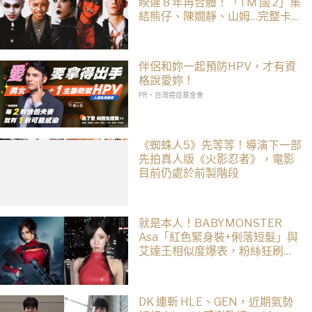
睽違 8 年再合體！「TM 國 2」集
結熊仔、陳嫺靜、山姆…完整卡
司、售票資訊一次看
伴侶和妳一起預防HPV，才有資
格說愛妳！
PR・台灣癌症基金會
《蜘蛛人5》先等等！導演下一部
先拍真人版《火影忍者》，電影
目前仍處於前製階段
就是本人！BABYMONSTER
Asa「紅色緊身裝+俐落短髮」與
艾達王相似度爆表，粉絲狂刷
「ASA Wong」
DK 連斬 HLE、GEN，近期氣勢