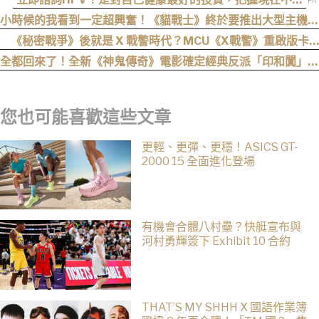
晚！
小時候的我看到一定超興奮！《貓戰士》終於要推出大型主機遊
戲！《Warrior Cats: Clans of the Forest》今年秋季登場，
《秘密戰爭》後就是 X 戰警時代？MCU《X戰警》重啟版卡
自創貓咪加入四大部族冒險
司、上映時間與最新爆料整理
全都回來了！全新《神鬼傳奇》電影確定經典反派「印和闐」也
會回歸
您也可能喜歡這些文章
更輕、更彈、更穩！ASICS GT-
2000 15 全面進化登場
有機會合體八村壘？快艇宣布與
河村勇輝簽下 Exhibit 10 合約
THAT’S MY SHHH X 國語作業簿