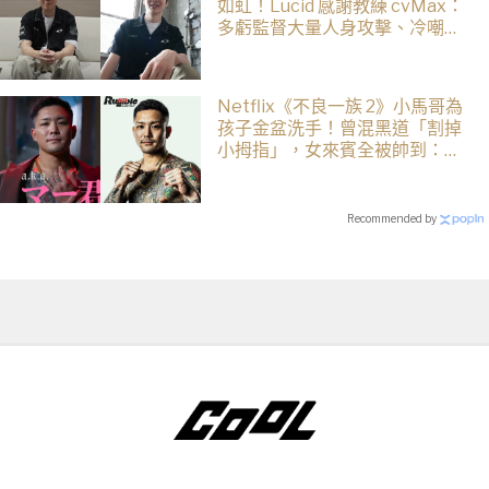
如虹！Lucid 感謝教練 cvMax：
多虧監督大量人身攻擊、冷嘲熱
諷
Netflix《不良一族 2》小馬哥為
孩子金盆洗手！曾混黑道「割掉
小拇指」，女來賓全被帥到：超
有骨氣
Recommended by