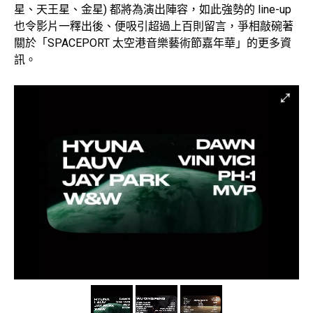
星、天王星、金星) 都將為演出陣容，如此強勢的 line-up
也令影片一釋出後、便吸引超過上百則留言，爭相敲碗著
關於「SPACEPORT 太空港音樂藝術節嘉年華」的更多資
訊。