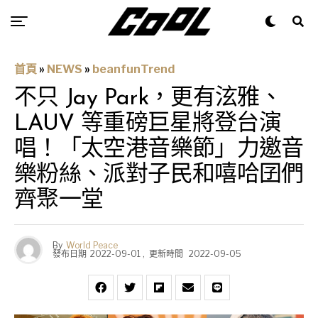
首頁
»
NEWS
»
beanfunTrend
不只 Jay Park，更有泫雅、
LAUV 等重磅巨星將登台演
唱！「太空港音樂節」力邀音
樂粉絲、派對子民和嘻哈囝們
齊聚一堂
By
World Peace
發布日期
2022-09-01
,
更新時間
2022-09-05