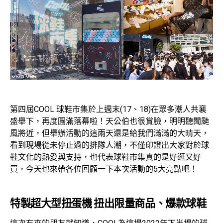
第四屆COOL 球鞋市集於上週末(17、18)在眾多潮人共襄
盛舉下，再度圓滿落幕啦！天公伯也很賞臉，明明聽聞颱
風將近，但舉辦活動的這兩天還是給我們滿滿的大晴天，
看到現場從未停止過的排隊人潮，不僅印證出大家對於球
鞋文化的熱愛與支持，也代表球鞋市集真的是好逛又好
買，今天也來帶各位回顧一下本次活動的5大亮點吧！
特製超大型扭蛋機 扭出限量商品、爆款球鞋