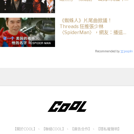
司、售票資訊一次看
《蜘蛛人》片尾曲掀議！
Threads 狂推張少林
〈SpiderMan〉，網友：播這個
直接神作預定
Recommended by
【關於COOL】
、
【聯絡COOL】
、
【廣告合作】
、
【隱私權聲明】