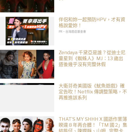
伴侶和妳一起預防HPV，才有資
格說愛妳！
PR・台灣癌症基金會
Zendaya 千黛亞是誰？從迪士尼
童星到《蜘蛛人》MJ：13 歲出
道後幾乎沒有完整休假
大衛芬奇美國版《魷魚遊戲》確
定告吹！Netflix 傳調整策略，不
再推進該系列
THAT’S MY SHHH X 國語作業簿
睽違 8 年再合體！「TM 國 2」集
結熊仔、陳嫺靜、山姆…完整卡