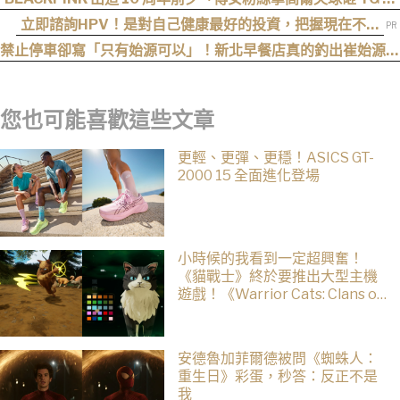
官方緊急改口：全員出席見面會！
立即諮詢HPV！是對自己健康最好的投資，把握現在不嫌
晚！
禁止停車卻寫「只有始源可以」！新北早餐店真的釣出崔始源本
尊朝聖
您也可能喜歡這些文章
更輕、更彈、更穩！ASICS GT-
2000 15 全面進化登場
小時候的我看到一定超興奮！
《貓戰士》終於要推出大型主機
遊戲！《Warrior Cats: Clans of
the Forest》今年秋季登場，自
創貓咪加入四大部族冒險
安德魯加菲爾德被問《蜘蛛人：
重生日》彩蛋，秒答：反正不是
我