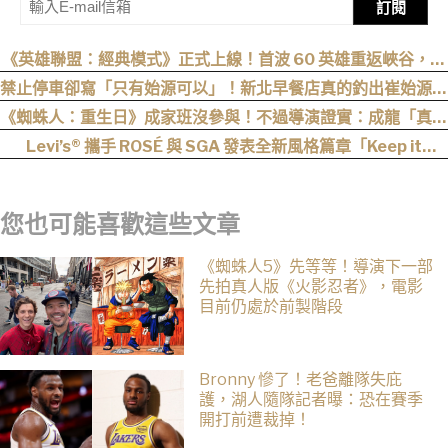
訂閱
《英雄聯盟：經典模式》正式上線！首波 60 英雄重返峽谷，阿
卡莉、凱能、慎下一波加入
禁止停車卻寫「只有始源可以」！新北早餐店真的釣出崔始源本
尊朝聖
《蜘蛛人：重生日》成家班沒參與！不過導演證實：成龍「真的
有來片場」
Levi’s® 攜手 ROSÉ 與 SGA 發表全新風格篇章「Keep it
Loose」，全新寬版丹寧登場！
您也可能喜歡這些文章
《蜘蛛人5》先等等！導演下一部
先拍真人版《火影忍者》，電影
目前仍處於前製階段
Bronny 慘了！老爸離隊失庇
護，湖人隨隊記者曝：恐在賽季
開打前遭裁掉！