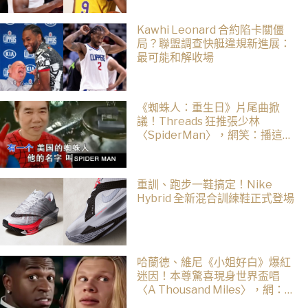
Kawhi Leonard 合約陷卡關僵
局？聯盟調查快艇違規新進展：
最可能和解收場
《蜘蛛人：重生日》片尾曲掀
議！Threads 狂推張少林
〈SpiderMan〉，網笑：播這個
直接神作預定
重訓、跑步一鞋搞定！Nike
Hybrid 全新混合訓練鞋正式登場
哈蘭德、維尼《小姐好白》爆紅
迷因！本尊驚喜現身世界盃唱
〈A Thousand Miles〉，網：文
藝復興了