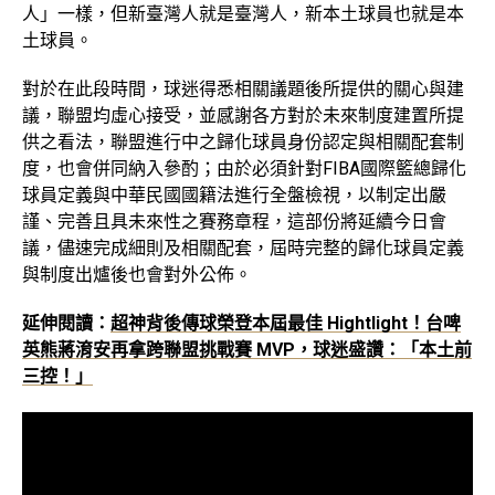
人」一樣，但新臺灣人就是臺灣人，新本土球員也就是本
土球員。
對於在此段時間，球迷得悉相關議題後所提供的關心與建
議，聯盟均虛心接受，並感謝各方對於未來制度建置所提
供之看法，聯盟進行中之歸化球員身份認定與相關配套制
度，也會併同納入參酌；由於必須針對FIBA國際籃總歸化
球員定義與中華民國國籍法進行全盤檢視，以制定出嚴
謹、完善且具未來性之賽務章程，這部份將延續今日會
議，儘速完成細則及相關配套，屆時完整的歸化球員定義
與制度出爐後也會對外公佈。
延伸閱讀：
超神背後傳球榮登本屆最佳 Hightlight！台啤
英熊蔣淯安再拿跨聯盟挑戰賽 MVP，球迷盛讚：「本土前
三控！」