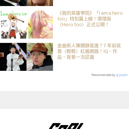
《我的英雄學院》「I am a hero
too」特別篇上線！壞理版
〈Hero too〉正式公開！
金曲新人陳嫺靜是誰？7 年前就
靠〈輕輕〉紅遍網路！IG、作
品、背景一次認識
Recommended by