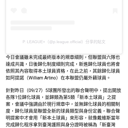
P. LEAGUE+（@p.league.official）分享的貼文
今日會議雖未完成最終版本的規章細則，但聯盟與六隊也
達成共識，日後歸化制度細則完成，新進歸化球員也將會
依照其內容取得本土球員資格，在此之前，其餘歸化球員
如阿提諾（William Artino）在本聯盟仍屬外籍球員。
針對昨日（09/27）5球團所發出的聯合聲明中，提出開放
各隊1位歸化球員，並歸類為第5類「新本土球員」之提
案，會議中強調由於現行規章中，並無歸化球員的相關制
度，歸化球員是聯盟全新的球員類型與身份定義，聯合聲
明提案中才會用「新本土球員」來形容，就像戴維斯當年
完成歸化程序拿到臺灣護照與身分證時被稱為「新臺灣