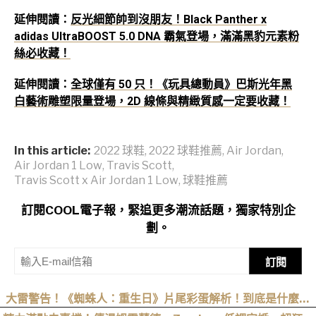
延伸閱讀：
反光細節帥到沒朋友！Black Panther x
adidas UltraBOOST 5.0 DNA 霸氣登場，滿滿黑豹元素粉
絲必收藏！
延伸閱讀：
全球僅有 50 只！《玩具總動員》巴斯光年黑
白藝術雕塑限量登場，2D 線條與精緻質感一定要收藏！
In this article:
2022 球鞋
,
2022 球鞋推薦
,
Air Jordan
,
Air Jordan 1 Low
,
Travis Scott
,
Travis Scott x Air Jordan 1 Low
,
球鞋推薦
訂閱COOL電子報，緊追更多潮流話題，獨家特別企
劃。
訂閱
大雷警告！《蜘蛛人：重生日》片尾彩蛋解析！到底是什麼意
思？推測這個可能性最高