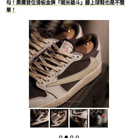
勾！奧運首位滑板金牌『堀米雄斗』腳上球鞋也是不簡
單！