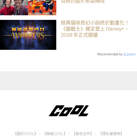
目前仍處於前製階段
經典貓咪奇幻小說終於動畫化！
《貓戰士》確定登上 Disney+，
2028 年正式開播
Recommended by
【關於COOL】
、
【聯絡COOL】
、
【廣告合作】
、
【隱私權聲明】