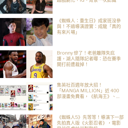
超戲劇化，IG、背景一次認識
《蜘蛛人：重生日》成家班沒參
與！不過導演證實：成龍「真的
有來片場」
Bronny 慘了！老爸離隊失庇
護，湖人隨隊記者曝：恐在賽季
開打前遭裁掉！
集英社百週年放大招！
「MANGA MILLION」近 400
部漫畫免費看，《航海王》、
《火影忍者》支援逾百種語言
《蜘蛛人5》先等等！導演下一部
先拍真人版《火影忍者》，電影