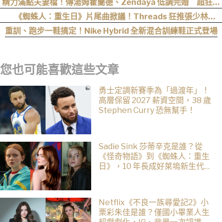
精力滿點夫妻檔！傳湯姆霍蘭德、Zendaya 低調完婚 超狂細
節曝光
《蜘蛛人：重生日》片尾曲掀議！Threads 狂推張少林
〈SpiderMan〉，網笑：播這個直接神作預定
重訓、跑步一鞋搞定！Nike Hybrid 全新混合訓練鞋正式登場
您也可能喜歡這些文章
勇士定調新賽季為「過渡年」！
高層保留 2027 薪資空間，38 歲
Stephen Curry 恐無幫手！
Sadie Sink 莎蒂辛克是誰？從
《怪奇物語》到《蜘蛛人：重生
日》，10 年長成好萊塢新生代女
星
Netflix《不良一族尋愛記2》小
栗彩朱佳是誰？僅國小畢業人生