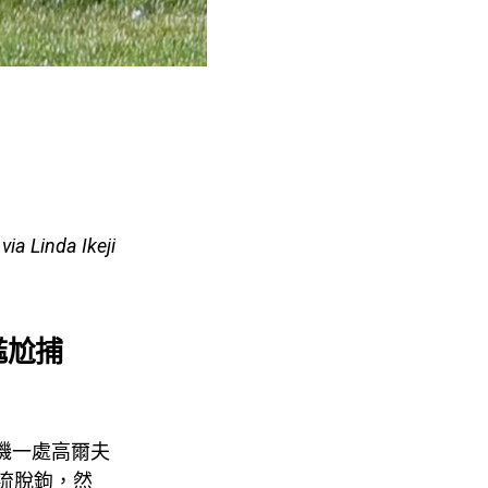
via Linda Ikeji
尷尬捕
杉磯一處高爾夫
與潮流脫鉤，然