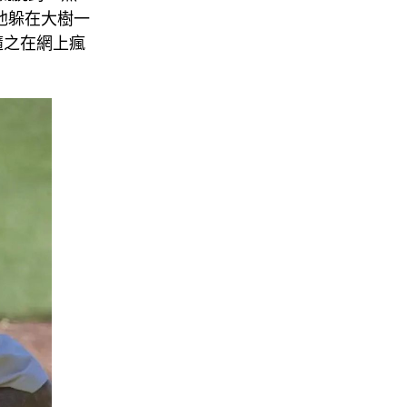
見他躲在大樹一
隨之在網上瘋