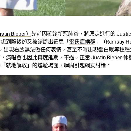
in Bieber）
先前因確診新冠肺炎，將原定進行的 Justi
沒想到隨後卻又被診斷出罹患「
雷氏症候群
」（Ramsay Hu
me），出現右臉無法做任何表情，甚至不時出現翻白眼等種
演唱會也因此再度延期，不過，正當 Justin Bieber 
外「就地解放」的尷尬場面，瞬間引起網友討論。