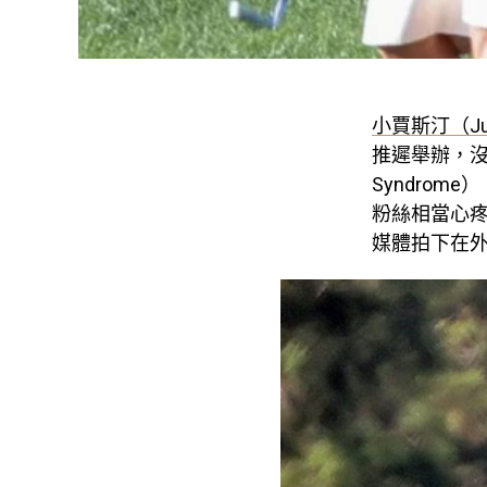
小賈斯汀（Just
推遲舉辦，
Syndro
粉絲相當心疼，
媒體拍下在