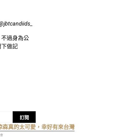
@jbtcandiids_
，不過身為公
樹下做記
。
訂閱
：涼森真的太可愛，幸好有來台灣
金會