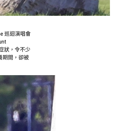
ce 巡迴演唱會
nt
種症狀，令不少
休養期間，卻被