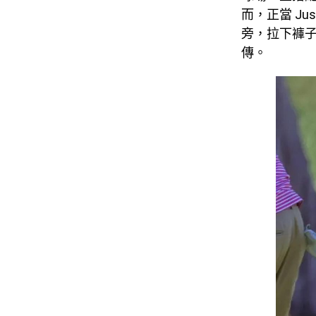
而，正當 Ju
旁，拉下褲
傳。