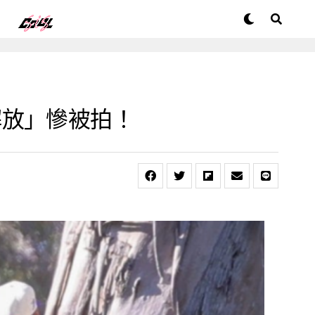
解放」慘被拍！