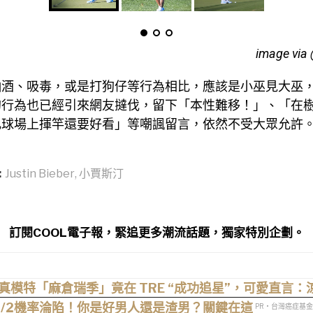
image via 
酗酒、吸毒，或是打狗仔等行為相比，應該是小巫見大巫
的行為也已經引來網友撻伐，留下「本性難移！」、「在
比球場上揮竿還要好看」等嘲諷留言，依然不受大眾允許
:
Justin Bieber
,
小賈斯汀
訂閱COOL電子報，緊追更多潮流話題，獨家特別企劃。
寫真模特「麻倉瑞季」竟在 TRE “成功追星”，可愛直言
1/2機率淪陷！你是好男人還是渣男？關鍵在這
PR・台灣癌症基