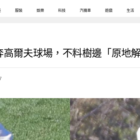
鞋
服裝
娛樂
科技
汽機車
遊戲
生活
奔高爾夫球場，不料樹邊「原地
7