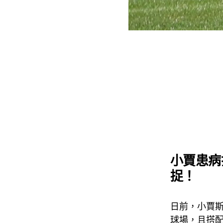
小賈患病
捉！
日前，小賈斯
球場，且搭配一雙