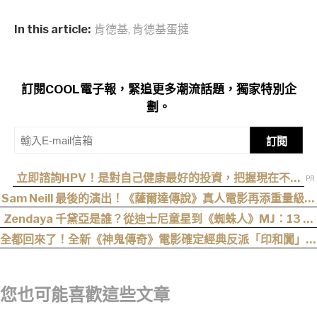
In this article:
肯德基
,
肯德基蛋撻
訂閱COOL電子報，緊追更多潮流話題，獨家特別企
劃。
訂閱
立即諮詢HPV！是對自己健康最好的投資，把握現在不嫌
晚！
Sam Neill 最後的演出！《薩爾達傳說》真人電影再添重量級卡
司
Zendaya 千黛亞是誰？從迪士尼童星到《蜘蛛人》MJ：13 歲
出道後幾乎沒有完整休假
全都回來了！全新《神鬼傳奇》電影確定經典反派「印和闐」也
會回歸
您也可能喜歡這些文章