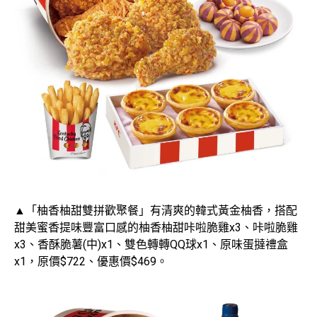
▲「柚香柚甜雙拼歡聚餐」有清爽的韓式黃金柚香，搭配
甜美蜜香提味豐富口感的柚香柚甜咔啦脆雞x3、咔啦脆雞
x3、香酥脆薯(中)x1、雙色轉轉QQ球x1、原味蛋撻禮盒
x1，原價$722、優惠價$469。