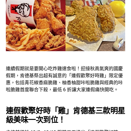
連續假期就是要開心吃炸雞速食啦！迎接秋高氣爽的國慶
假期，肯德基祭出超有誠意的「連假歡聚好時雞」限定優
惠，包括青花椒香麻脆雞、柚香柚甜咔啦脆雞與經典的咔
啦脆雞首度聯合下殺，最低 6 折讓大家連假痛快開吃。
連假歡聚好時「雞」
肯德基
三款明星
級美味一次到位
！