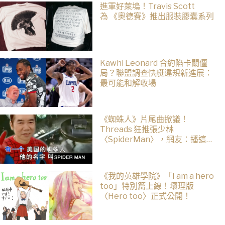
進軍好萊塢！Travis Scott
為 《奧德賽》推出服裝膠囊系列
Kawhi Leonard 合約陷卡關僵
局？聯盟調查快艇違規新進展：
最可能和解收場
《蜘蛛人》片尾曲掀議！
Threads 狂推張少林
〈SpiderMan〉，網友：播這個
直接神作預定
《我的英雄學院》「I am a hero
too」特別篇上線！壞理版
〈Hero too〉正式公開！