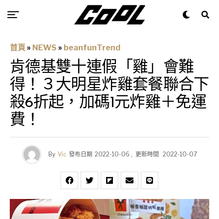
首頁
»
NEWS
»
beanfunTrend
肯德基雙十連假「雞」會難
得！３大明星炸雞套餐聯合下
殺6折起，加碼1元炸雞＋免運
費！
By
Vic
發布日期
2022-10-06
,
更新時間
2022-10-07