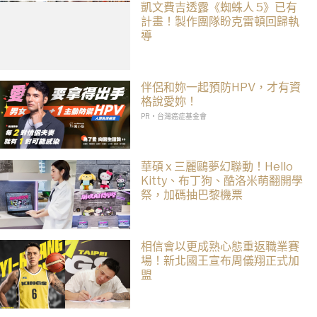
凱文費吉透露《蜘蛛人 5》已有
計畫！製作團隊盼克雷頓回歸執
導
伴侶和妳一起預防HPV，才有資
格說愛妳！
PR・台灣癌症基金會
華碩 x 三麗鷗夢幻聯動！Hello
Kitty、布丁狗、酷洛米萌翻開學
祭，加碼抽巴黎機票
相信會以更成熟心態重返職業賽
場！新北國王宣布周儀翔正式加
盟