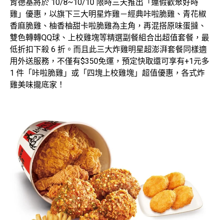
肯德基將於 10/8~10/10 限時三天推出「連假歡聚好時
雞」優惠，以旗下三大明星炸雞－經典咔啦脆雞、青花椒
香麻脆雞、柚香柚甜卡啦脆雞為主角，再混搭原味蛋撻、
雙色轉轉QQ球、上校雞塊等精選副餐組合出超值套餐，最
低折扣下殺 6 折。而且此三大炸雞明星超澎湃套餐同樣適
用外送服務，不僅有$350免運，預定快取還可享有+1元多
1 件「咔啦脆雞」或「四塊上校雞塊」超值優惠，各式炸
雞美味攏底家！