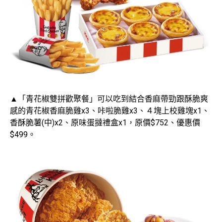
▲「青花椒雙拼歡聚餐」可以吃到結合香麻帶勁跟酥脆爽
感的青花椒香麻脆雞x3、咔啦脆雞x3、４塊上校雞塊x1、
香酥脆薯(中)x2、原味蛋撻禮盒x1，原價$752、優惠價
$499。