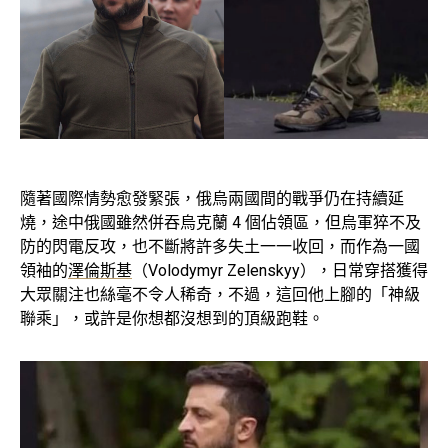
隨著國際情勢愈發緊張，俄烏兩國間的戰爭仍在持續延
燒，途中俄國雖然併吞烏克蘭 4 個佔領區，但烏軍猝不及
防的閃電反攻，也不斷將許多失土一一收回，而作為一國
領袖的
澤倫斯基
（Volodymyr Zelenskyy），日常穿搭獲得
大眾關注也絲毫不令人稀奇，不過，這回他上腳的「神級
聯乘」，或許是你想都沒想到的頂級跑鞋。