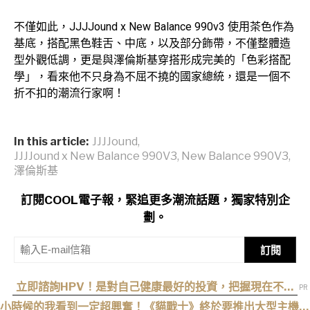
不僅如此，JJJJound x New Balance 990v3 使用茶色作為
基底，搭配黑色鞋舌、中底，以及部分飾帶，不僅整體造
型外觀低調，更是與澤倫斯基穿搭形成完美的「色彩搭配
學」，看來他不只身為不屈不撓的國家總統，還是一個不
折不扣的潮流行家啊！
In this article:
JJJJound
,
JJJJound x New Balance 990V3
,
New Balance 990V3
,
澤倫斯基
訂閱COOL電子報，緊追更多潮流話題，獨家特別企
劃。
訂閱
立即諮詢HPV！是對自己健康最好的投資，把握現在不嫌
晚！
小時候的我看到一定超興奮！《貓戰士》終於要推出大型主機遊