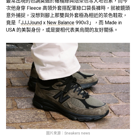
最常出現的色調莫過於橄欖綠與焙茶色等大地色系，而今
次他身穿 Fleece 高領外套搭配軍綠口袋長褲時，就被鏡頭
意外捕捉，沒想到腳上那雙與外套極為相近的茶色鞋款，
竟是「
JJJJound
x
New Balance
990v3」，而 Made in
USA 的美製身份，或是變相代表美烏間的友好關係。
圖片來源：Sneakers news