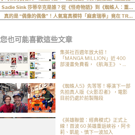
戲！《Warrior Cats: Clans of the Forest》今年秋季登場，
Sadie Sink 莎蒂辛克是誰？從《怪奇物語》到《蜘蛛人：重生
自創貓咪加入四大部族冒險
日》，10 年長成好萊塢新生代女星
真的是 “偶像的偶像”！人氣寫真模特「麻倉瑞季」竟在 TRE
“成功追星”，可愛直言：涼森真的太可愛，幸好有來台灣
您也可能喜歡這些文章
集英社百週年放大招！
「MANGA MILLION」近 400
部漫畫免費看，《航海王》、
《火影忍者》支援逾百種語言
《蜘蛛人5》先等等！導演下一部
先拍真人版《火影忍者》，電影
目前仍處於前製階段
《英雄聯盟：經典模式》正式上
線！首波 60 英雄重返峽谷，阿卡
莉、凱能、慎下一波加入