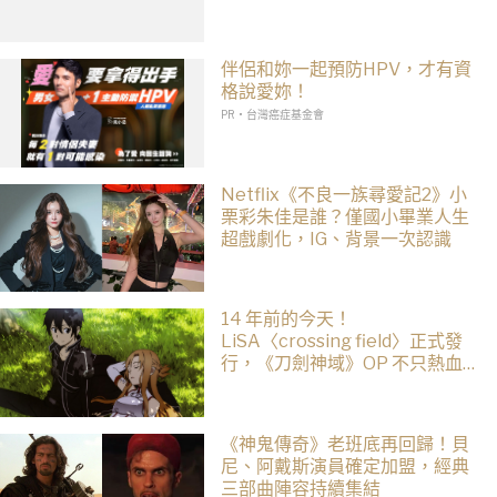
伴侶和妳一起預防HPV，才有資
格說愛妳！
PR・台灣癌症基金會
Netflix《不良一族尋愛記2》小
栗彩朱佳是誰？僅國小畢業人生
超戲劇化，IG、背景一次認識
14 年前的今天！
LiSA〈crossing field〉正式發
行，《刀劍神域》OP 不只熱血還
藏著桐人、亞絲娜最深的羈絆
《神鬼傳奇》老班底再回歸！貝
尼、阿戴斯演員確定加盟，經典
三部曲陣容持續集結