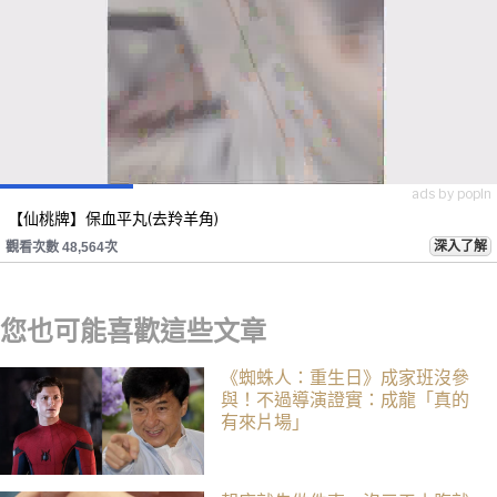
ads by popIn
【仙桃牌】保血平丸(去羚羊角)
深入了解
觀看次數 48,564次
您也可能喜歡這些文章
《蜘蛛人：重生日》成家班沒參
與！不過導演證實：成龍「真的
有來片場」