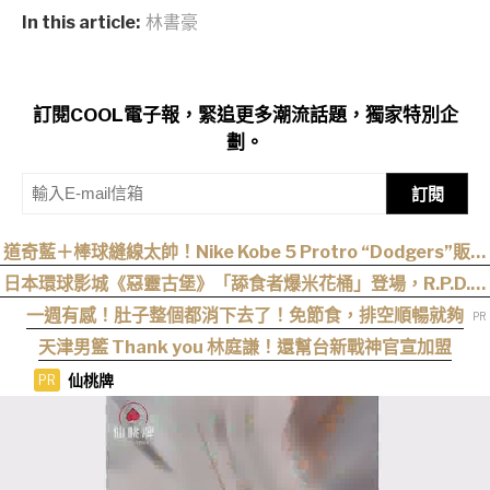
In this article:
林書豪
訂閱COOL電子報，緊追更多潮流話題，獨家特別企
劃。
訂閱
道奇藍＋棒球縫線太帥！Nike Kobe 5 Protro “Dodgers”販售
資訊釋出
日本環球影城《惡靈古堡》「舔食者爆米花桶」登場，R.P.D.制
服周邊同步公開
一週有感！肚子整個都消下去了！免節食，排空順暢就夠
天津男籃 Thank you 林庭謙！還幫台新戰神官宣加盟
仙桃牌
PR