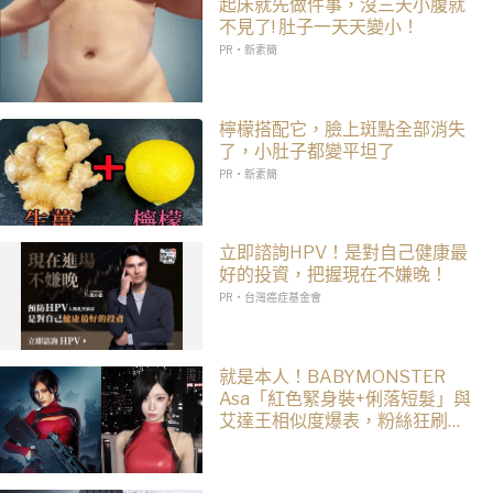
起床就先做件事，沒三天小腹就
不見了! 肚子一天天變小！
PR・新素簡
檸檬搭配它，臉上斑點全部消失
了，小肚子都變平坦了
PR・新素簡
立即諮詢HPV！是對自己健康最
好的投資，把握現在不嫌晚！
PR・台灣癌症基金會
就是本人！BABYMONSTER
Asa「紅色緊身裝+俐落短髮」與
艾達王相似度爆表，粉絲狂刷
「ASA Wong」