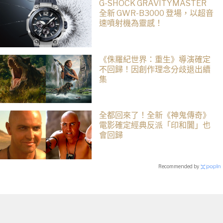
G-SHOCK GRAVITYMASTER
全新 GWR-B3000 登場，以超音
速噴射機為靈感！
《侏羅紀世界：重生》導演確定
不回歸！因創作理念分歧退出續
集
全都回來了！全新《神鬼傳奇》
電影確定經典反派「印和闐」也
會回歸
Recommended by