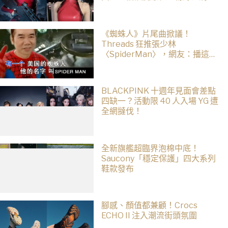
「ASA Wong」
《蜘蛛人》片尾曲掀議！
Threads 狂推張少林
〈SpiderMan〉，網友：播這個
直接神作預定
BLACKPINK 十週年見面會差點
四缺一？活動限 40 人入場 YG 遭
全網撻伐！
全新旗艦超臨界泡棉中底！
Saucony「穩定保護」四大系列
鞋款發布
腳感、顏值都兼顧！Crocs
ECHO II 注入潮流街頭氛圍