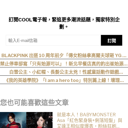
訂閱COOL電子報，緊追更多潮流話題，獨家特別企
劃。
訂閱
BLACKPINK 出道 10 周年前夕「傳女粉絲拿高爾夫球砸 YG 」
官方緊急改口：全員出席見面會！
禁止停車卻寫「只有始源可以」！新北早餐店真的釣出崔始源本
尊朝聖
白雪公主、小紅帽、長髮公主太兇！性感童話動作遊戲
《Swords & Slippers》Steam 頁面公開
《我的英雄學院》「I am a hero too」特別篇上線！壞理版
〈Hero too〉正式公開！
您也可能喜歡這些文章
就是本人！BABYMONSTER
Asa「紅色緊身裝+俐落短髮」與
艾達王相似度爆表，粉絲狂刷