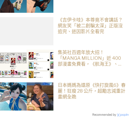
《吉伊卡哇》本尊竟不會講話？
網友笑「被二創騙太深」正版沒
追完、迷因影片全看完
集英社百週年放大招！
「MANGA MILLION」近 400
部漫畫免費看，《航海王》、
《火影忍者》支援逾百種語言
日本媽媽為還原《快打旋風6》春
麗！狂瘦 28 公斤，超勵志減重計
畫網全跪
Recommended by