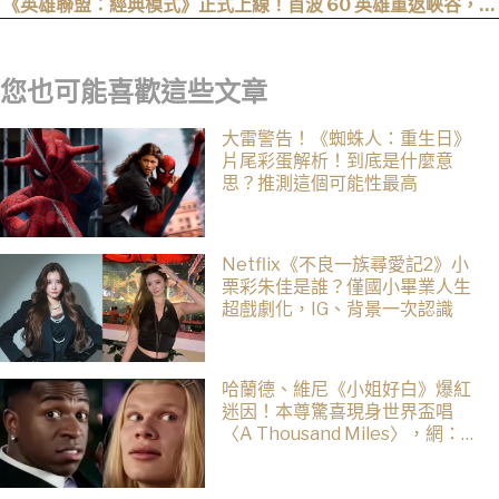
《英雄聯盟：經典模式》正式上線！首波 60 英雄重返峽谷，阿
卡莉、凱能、慎下一波加入
您也可能喜歡這些文章
大雷警告！《蜘蛛人：重生日》
片尾彩蛋解析！到底是什麼意
思？推測這個可能性最高
Netflix《不良一族尋愛記2》小
栗彩朱佳是誰？僅國小畢業人生
超戲劇化，IG、背景一次認識
哈蘭德、維尼《小姐好白》爆紅
迷因！本尊驚喜現身世界盃唱
〈A Thousand Miles〉，網：文
藝復興了