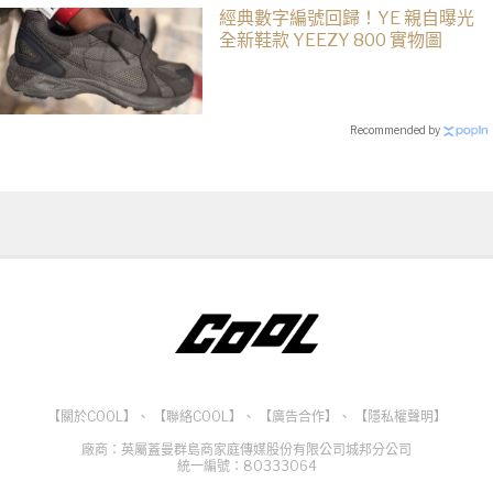
經典數字編號回歸！YE 親自曝光
全新鞋款 YEEZY 800 實物圖
Recommended by
【關於COOL】
、
【聯絡COOL】
、
【廣告合作】
、
【隱私權聲明】
廠商：英屬蓋曼群島商家庭傳媒股份有限公司城邦分公司
統一編號：80333064