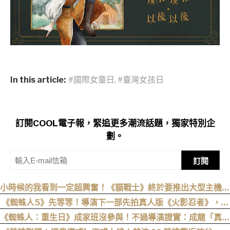
In this article:
#國際女童日
,
#臺灣女孩日
訂閱COOL電子報，緊追更多潮流話題，獨家特別企
劃。
訂閱
小時候的我看到一定超興奮！《貓戰士》終於要推出大型主機遊
戲！《Warrior Cats: Clans of the Forest》今年秋季登場，
《蜘蛛人5》先等等！導演下一部先拍真人版《火影忍者》，電
自創貓咪加入四大部族冒險
影目前仍處於前製階段
《蜘蛛人：重生日》成家班沒參與！不過導演證實：成龍「真的
有來片場」