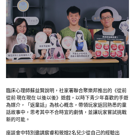
臨床心理師蘇益賢說明，社家署聯合聚樂邦推出的《從前
從前·現在現在·以後以後》遊戲，以時下青少年喜歡的手遊
為媒介，「返童話」為核心概念，帶領玩家返回熟悉的童
話故事中，思考其中不合時宜的劇情，並讓玩家嘗試挑戰
新的可能。
座談會中特別邀請宸睿和筱媗2名兒少從自己的經驗出