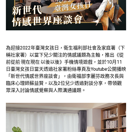
為迎接2022年臺灣女孩日，衛生福利部社會及家庭署（下
稱社家署）以當下兒少關注的情感議題為主軸，推出《從
前從前·現在現在·以後以後》手機情境遊戲，並於10月11
日臺灣女孩日當天透過社家署粉絲專頁及Youtube公開播映
「新世代情感世界座談會」，由衛福部李麗芬政務次長與
臨床心理師蘇益賢，以及2位兒少透過對談分享，帶領觀
眾深入討論情感覺察與人際溝通議題。