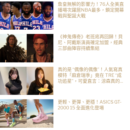
詹皇無解的影響力！76人全美直
播場次躍居NBA最多，鎖定開幕
戰與聖誕大戰
《神鬼傳奇》老班底再回歸！貝
尼、阿戴斯演員確定加盟，經典
三部曲陣容持續集結
真的是 “偶像的偶像”！人氣寫真
模特「麻倉瑞季」竟在 TRE “成
功追星”，可愛直言：涼森真的太
可愛，幸好有來台灣
更輕、更彈、更穩！ASICS GT-
2000 15 全面進化登場