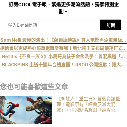
訂閱COOL電子報，緊追更多潮流話題，獨家特別企
劃。
訂閱
Sam Neill 最後的演出！《薩爾達傳說》真人電影再添重量級卡
司
相信會以更成熟心態重返職業賽場！新北國王宣布周儀翔正式加
盟
Netflix《不良一族 2》小馬哥為孩子金盆洗手！曾混黑道「割
掉小拇指」，女來賓全被帥到：超有骨氣
BLACKPINK 出道十週年合體直播！JISOO 公開道歉：讓大家
失望很抱歉！
您也可能喜歡這些文章
《蜘蛛人：重生日》幕後資訊整
理！電影原有「經典反派大混
戰」，湯姆點名想跟「霹靂火」
合作！邁爾斯注定加入 MCU