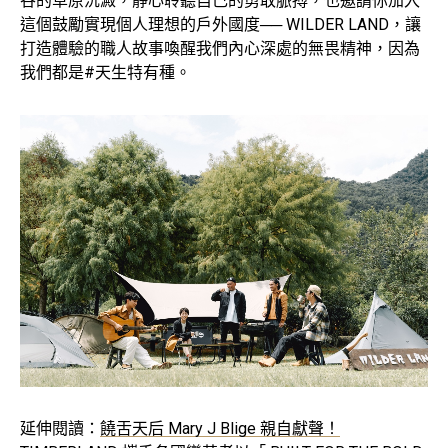
谷的草原沉澱，靜心聆聽自己的勇敢脈搏，也邀請你加入
這個鼓勵實現個人理想的戶外國度── WILDER LAND，讓
打造體驗的職人故事喚醒我們內心深處的無畏精神，因為
我們都是#天生特有種。
延伸閱讀：
饒舌天后 Mary J Blige 親自獻聲！