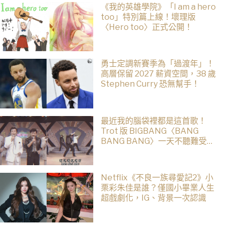
《我的英雄學院》「I am a hero
too」特別篇上線！壞理版
〈Hero too〉正式公開！
勇士定調新賽季為「過渡年」！
高層保留 2027 薪資空間，38 歲
Stephen Curry 恐無幫手！
最近我的腦袋裡都是這首歌！
Trot 版 BIGBANG〈BANG
BANG BANG〉一天不聽難受，
聽了難受一整天
Netflix《不良一族尋愛記2》小
栗彩朱佳是誰？僅國小畢業人生
超戲劇化，IG、背景一次認識