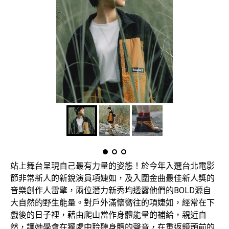
站上舞台呈現自己最有力量的姿態！於今年入選台北電影
節非常新人的新銳演員項婕如，及入圍金曲最佳新人獎的
音樂創作人雷擎，兩位潛力新秀均透露他們的BOLD源自
大自然的野生能量。對戶外滿懷嚮往的項婕如，經常在下
戲後的日子裡，藉由爬山當作身體能量的補給，親近自
然，讓她學會在獨處中聆聽身體的聲音，在重返鏡頭前的