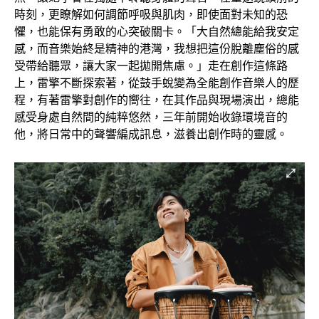
時刻，更瞭解如何調節呼吸與肌肉，即使面對未知的恐
懼，也能保有勇敢的心突破關卡。「大自然總能給我安定
感，而音樂始終是精神的港灣，我想把這份脫離塵俗的感
受帶給聽眾，讓大家一起拋開焦慮。」走在創作這條路
上，雷擎不斷探索著，從鼓手蛻變為全能創作音樂人的歷
程，有著雷擎對創作的嚮往，在其作品與現場演出，總能
感受身處自然間的純粹悠然，三年前開始收錄環境音的
他，將日常中的聲響編成訊息，滋養出創作時的靈感。