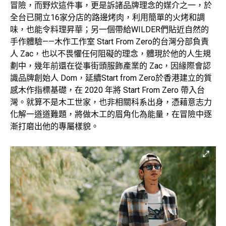
冒險，而野炊這件事，更是訴諸品牌理念的媒介之一，於
全台已開立16家分店的路邊烤肉，利用簡單的火烤和調
味，也能令料理昇華；另一個帶給WILDER們貼近自然的
手作體驗——木作工作室 Start From Zero的台灣分部負責
人 Zac，也以不畏懼任何阻礙的理念，體現於他的人生規
劃中，幾年前還在從事街頭服飾產業的 Zac，因緣際會認
識品牌創始人 Dom，延續Start from Zero於香港建立的質
感木作指標基礎，在 2020 年將 Start From Zero 帶入台
灣。就算不是木工世家，也非相關科系出身，憑藉意志力
化解一道道難題，將做木工的眉角化為能量，在冒險中逐
漸打磨出他的專屬樣貌。