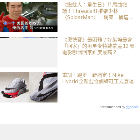
《蜘蛛人：重生日》片尾曲掀
議！Threads 狂推張少林
〈SpiderMan〉，網笑：播這個
直接神作預定
《奧德賽》最困難？好萊塢最會
「回家」的男星麥特戴蒙這 12 部
電影哪個回家難度最高？
重訓、跑步一鞋搞定！Nike
Hybrid 全新混合訓練鞋正式登場
Recommended by