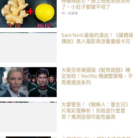
檸檬搭配它，臉上斑點全部消失
了，小肚子都變平坦了
PR・新素簡
Sam Neill 最後的演出！《薩爾達
傳說》真人電影再添重量級卡司
大衛芬奇美國版《魷魚遊戲》確
定告吹！Netflix 傳調整策略，不
再推進該系列
大雷警告！《蜘蛛人：重生日》
片尾彩蛋解析！到底是什麼意
思？推測這個可能性最高