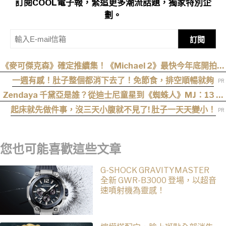
訂閱COOL電子報，緊追更多潮流話題，獨家特別企
劃。
訂閱
《麥可傑克森》確定推續集！《Michael 2》最快今年底開拍、
上映時間曝光
一週有感！肚子整個都消下去了！免節食，排空順暢就夠
Zendaya 千黛亞是誰？從迪士尼童星到《蜘蛛人》MJ：13 歲
出道後幾乎沒有完整休假
起床就先做件事，沒三天小腹就不見了! 肚子一天天變小！
您也可能喜歡這些文章
G-SHOCK GRAVITYMASTER
全新 GWR-B3000 登場，以超音
速噴射機為靈感！