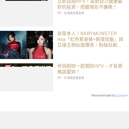
立即諮詢HPV！是對自己健康最
好的投資，把握現在不嫌晚！
PR・台灣癌症基金會
就是本人！BABYMONSTER
Asa「紅色緊身裝+俐落短髮」與
艾達王相似度爆表，粉絲狂刷
「ASA Wong」
伴侶和妳一起預防HPV，才有資
格說愛妳！
PR・台灣癌症基金會
Recommended by