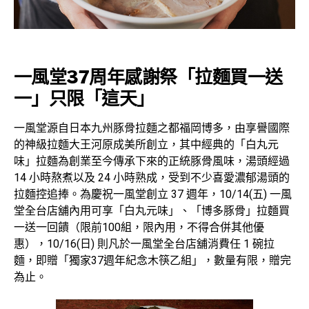
一風堂37周年感謝祭「拉麵買一送
一」只限「這天」
一風堂源自日本九州豚骨拉麵之都福岡博多，由享譽國際
的神級拉麵大王河原成美所創立，其中經典的「白丸元
味」拉麵為創業至今傳承下來的正統豚骨風味，湯頭經過
14 小時熬煮以及 24 小時熟成，受到不少喜愛濃郁湯頭的
拉麵控追捧。為慶祝一風堂創立 37 週年，10/14(五) 一風
堂全台店舖內用可享「白丸元味」、「博多豚骨」拉麵買
一送一回饋（限前100組，限內用，不得合併其他優
惠），10/16(日) 則凡於一風堂全台店舖消費任 1 碗拉
麵，即贈「獨家37週年紀念木筷乙組」，數量有限，贈完
為止。