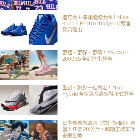
道奇藍＋棒球縫線太帥！Nike
Kobe 5 Protro “Dodgers”販售
資訊釋出
更輕、更彈、更穩！ASICS GT-
2000 15 全面進化登場
重訓、跑步一鞋搞定！Nike
Hybrid 全新混合訓練鞋正式登場
日本媽媽為還原《快打旋風6》春
麗！狂瘦 28 公斤，超勵志減重計
畫網全跪