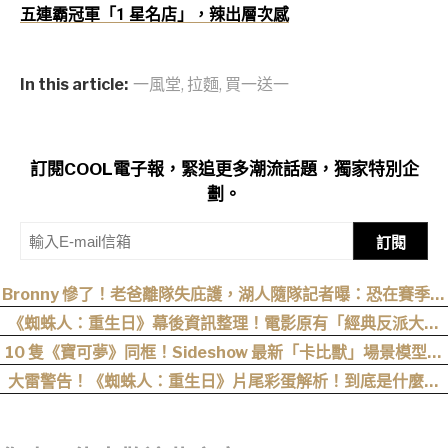
五連霸冠軍「1 星名店」，辣出層次感
In this article:
一風堂
,
拉麵
,
買一送一
訂閱COOL電子報，緊追更多潮流話題，獨家特別企
劃。
訂閱
Bronny 慘了！老爸離隊失庇護，湖人隨隊記者曝：恐在賽季開
打前遭裁掉！
《蜘蛛人：重生日》幕後資訊整理！電影原有「經典反派大混
戰」，湯姆點名想跟「霹靂火」合作！邁爾斯注定加入 MCU
10 隻《寶可夢》同框！Sideshow 最新「卡比獸」場景模型開
放預購
大雷警告！《蜘蛛人：重生日》片尾彩蛋解析！到底是什麼意
思？推測這個可能性最高