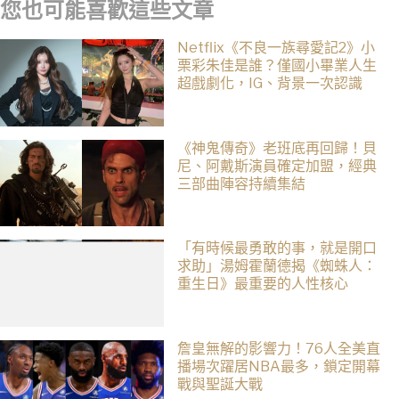
您也可能喜歡這些文章
Netflix《不良一族尋愛記2》小
栗彩朱佳是誰？僅國小畢業人生
超戲劇化，IG、背景一次認識
《神鬼傳奇》老班底再回歸！貝
尼、阿戴斯演員確定加盟，經典
三部曲陣容持續集結
「有時候最勇敢的事，就是開口
求助」湯姆霍蘭德揭《蜘蛛人：
重生日》最重要的人性核心
詹皇無解的影響力！76人全美直
播場次躍居NBA最多，鎖定開幕
戰與聖誕大戰