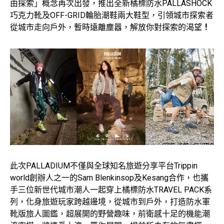
由探索」概念再次出發，推出全新橘標防水PALLASHOCK
巧克力靴及OFF-GRID輪胎潮鞋兩大鞋型，引領城市探索者
從城市走向戶外，暫時遠離塵囂，解放你對探索的渴望
！
此次PALLADIUM不僅與全球知名旅遊分享平台Trippin
world創辦人之一的Sam Blenkinsop及Kesang合作，也攜
手三位新世代城市潮人一起穿上橘標防水TRAVEL PACK系
列，化身旅遊玩家跨越邊境，從城市到戶外，打造防水軍
靴版旅人圖鑑，超展開的野營趣味，前衛感十足的機能潮