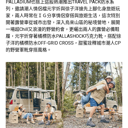
PALLADIUM也搭上這股熱潮推出TRAVEL PACK防水系
列，邀請潮人情侶檔元宇炘與徐子洋搶先上腳化身旅遊玩
家，兩人時常在ＩＧ分享情侶穿搭與旅遊生活，這次特別
開著露營車從城市出發，深入烏來山區的秘境營地，展開
一場超Chill又浪漫的野營約會，更曬出兩人的露營必備鞋
履，元宇炘穿著橘標防水PALLASHOCK巧克力靴，搭配徐
子洋的橘標防水OFF-GRID CROSS，甜蜜詮釋城市潮人CP
的野營軍靴穿搭風格。