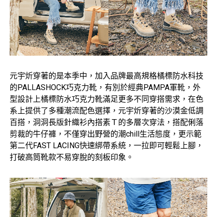
元宇炘穿著的是本季中，加入品牌最高規格橘標防水科技
的PALLASHOCK巧克力靴，有別於經典PAMPA軍靴，外
型設計上橘標防水巧克力靴滿足更多不同穿搭需求，在色
系上提供了多種潮流配色選擇，元宇炘穿著的沙漠金低調
百搭，洞洞長版針織衫內搭素Ｔ的多層次穿法，搭配俐落
剪裁的牛仔褲，不僅穿出野營的潮chill生活態度，更示範
第二代FAST LACING快速綁帶系統，一拉即可輕鬆上腳，
打破高筒靴款不易穿脫的刻板印象。