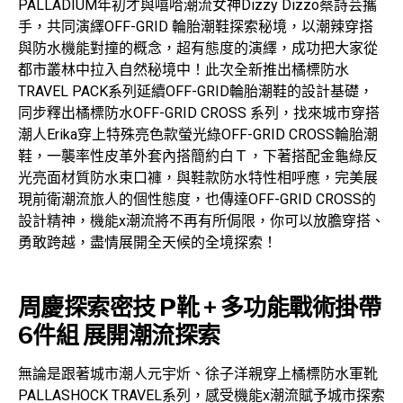
PALLADIUM年初才與嘻哈潮流女神Dizzy Dizzo蔡詩芸攜
手，共同演繹OFF-GRID 輪胎潮鞋探索秘境，以潮辣穿搭
與防水機能對撞的概念，超有態度的演繹，成功把大家從
都市叢林中拉入自然秘境中！此次全新推出橘標防水
TRAVEL PACK系列延續OFF-GRID輪胎潮鞋的設計基礎，
同步釋出橘標防水OFF-GRID CROSS 系列，找來城市穿搭
潮人Erika穿上特殊亮色款螢光綠OFF-GRID CROSS輪胎潮
鞋，一襲率性皮革外套內搭簡約白Ｔ，下著搭配金龜綠反
光亮面材質防水束口褲，與鞋款防水特性相呼應，完美展
現前衛潮流旅人的個性態度，也傳達OFF-GRID CROSS的
設計精神，機能x潮流將不再有所侷限，你可以放膽穿搭、
勇敢跨越，盡情展開全天候的全境探索！
周慶探索密技 P靴 + 多功能戰術掛帶
6件組 展開潮流探索
無論是跟著城市潮人元宇炘、徐子洋親穿上橘標防水軍靴
PALLASHOCK TRAVEL系列，感受機能x潮流賦予城市探索