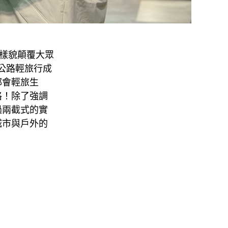
尚的樣貌顛覆大眾
、公路輕旅行成
都會輕旅生
格！除了強調
過兩截式的實
城市與戶外的