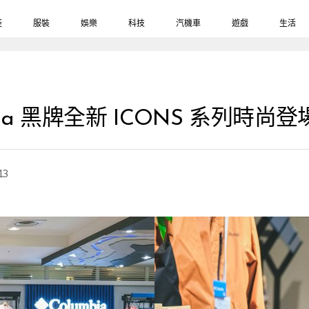
鞋
服裝
娛樂
科技
汽機車
遊戲
生活
ia 黑牌全新 ICONS 系列時
13