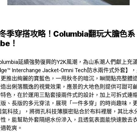
冬季穿搭攻略！Columbia翻玩大膽色
Vibe！
olumbia延續強勢復興的Y2K風潮，為山系潮人們獻上充
c Ridge™ Interchange Jacket-Omni Tech防水兩件式
，更推出絢麗的寶藍色，一甩秋冬的暗沉，瞬間點亮整體
營造出俐落飄逸的視覺效果，應景的大地色則提供可甜可
的特色，在於運用三點套接兩件式的設計，加上可拆式連
版、長版的多元穿法，展現「一件多穿」的時尚趣味，更採
水透氣科技」，將微孔科技薄膜密貼合於布料裡層，其比水
特性，能幫助外套隔絕水份滲入，且透氣表面能快速散去
舒適乾爽。