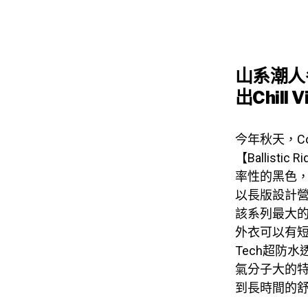
山系潮人
出Chill 
今年秋天，C
【Ballisti
率性的黑色
以長版設計
該系列最大
外衣可以有短
Tech超防
氣分子大的
到長時間的