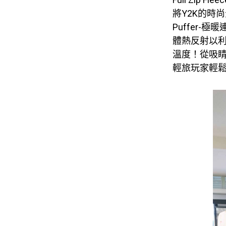
將Y2K的時尚元
Puffer-極
體熱反射以
溫度！從吸睛
輕旅玩家輕