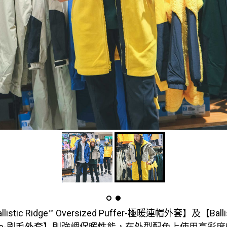
stic Ridge™ Oversized Puffer-極暖連帽外套】及【Ballist
p Fleece-刷毛外套】則強調保暖性能，在外型配色上使用高