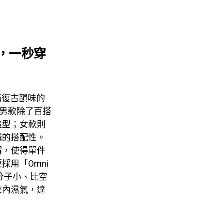
系，一秒穿
滿復古韻味的
外套】，男款除了百搭
造型；女款則
鹹的搭配性。
帽，使得單件
用「Omni
分子小、比空
衣內濕氣，達