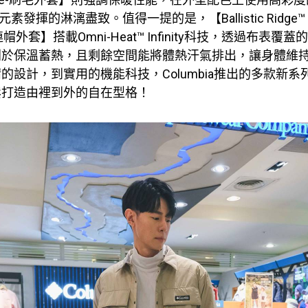
素發揮的淋漓盡致。值得一提的是，【Ballistic Ridge™ Ov
暖連帽外套】搭載Omni-Heat™ Infinity科技，透過布表覆
利於保溫蓄熱，且剩餘空間能將體熱汗氣排出，讓身體維
的設計，到實用的機能科技，Columbia推出的多款新系
鬆打造由裡到外的自在型格！