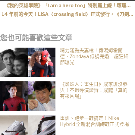
資訊釋出
《我的英雄學院》「I am a hero too」特別篇上線！壞理版
〈Hero too〉正式公開！
14 年前的今天！LiSA〈crossing field〉正式發行，《刀劍神
域》OP 不只熱血還藏著桐人、亞絲娜最深的羈絆
您也可能喜歡這些文章
精力滿點夫妻檔！傳湯姆霍蘭
德、Zendaya 低調完婚 超狂細
節曝光
《蜘蛛人：重生日》成家班沒參
與！不過導演證實：成龍「真的
有來片場」
重訓、跑步一鞋搞定！Nike
Hybrid 全新混合訓練鞋正式登場