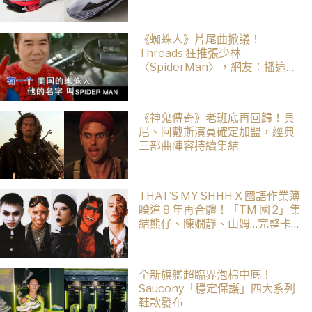
《蜘蛛人》片尾曲掀議！
Threads 狂推張少林
〈SpiderMan〉，網友：播這個
直接神作預定
《神鬼傳奇》老班底再回歸！貝
尼、阿戴斯演員確定加盟，經典
三部曲陣容持續集結
THAT’S MY SHHH X 國語作業簿
睽違 8 年再合體！「TM 國 2」集
結熊仔、陳嫺靜、山姆…完整卡
司、售票資訊一次看
全新旗艦超臨界泡棉中底！
Saucony「穩定保護」四大系列
鞋款發布