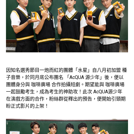
因知名選秀節目一炮而紅的團體「水星」自八月初加盟 種
子音樂，於同月底公布團名 「AcQUA 源少年」後，便以
團體身分與 咖啡廣場 合作拍攝短劇。期望能與 咖啡廣場
一起鼓勵考生，成為考生的神助攻！此次 AcQUA源少年
在演戲方面的合作，粉絲群從釋出的預告，便開始引頸期
盼正式影片的上架！