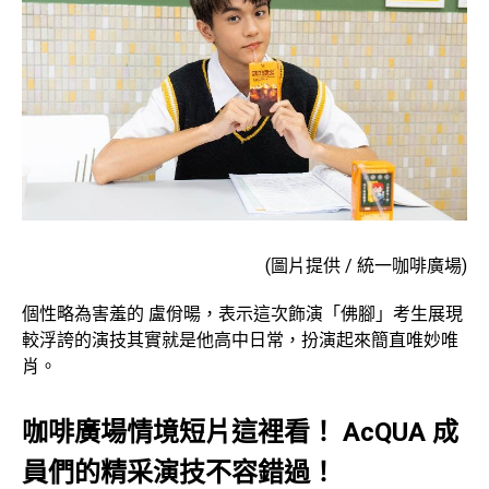
(圖片提供 / 統一咖啡廣場)
個性略為害羞的 盧佾暘，表示這次飾演「佛腳」考生展現
較浮誇的演技其實就是他高中日常，扮演起來簡直唯妙唯
肖。
咖啡廣場情境短片這裡看！
AcQUA 成
員們的精采演技不容錯過！