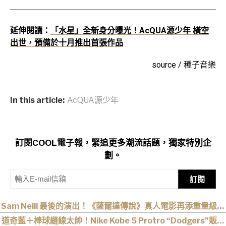
延伸閱讀：
「水星」全新身分曝光！AcQUA源少年 橫空
出世，預備於十月推出首張作品
source / 種子音樂
In this article:
AcQUA源少年
訂閱COOL電子報，緊追更多潮流話題，獨家特別企
劃。
訂閱
Sam Neill 最後的演出！《薩爾達傳說》真人電影再添重量級卡
司
道奇藍＋棒球縫線太帥！Nike Kobe 5 Protro “Dodgers”販售