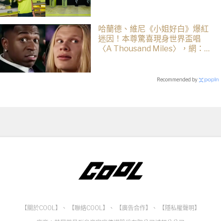
哈蘭德、維尼《小姐好白》爆紅
迷因！本尊驚喜現身世界盃唱
〈A Thousand Miles〉，網：文
藝復興了
Recommended by
【關於COOL】
、
【聯絡COOL】
、
【廣告合作】
、
【隱私權聲明】