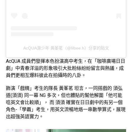
AcQUA源少年 黃莑茗（@lilbee.h）分享的貼文
AcQUA 成員們發揮本色扮演高中考生，在「咖啡廣場日日
劇」中青春洋溢的形象吸引大批粉絲紛紛留言與熱議，成
員們更相互爆料彼此在拍攝時的八卦。
飾演「戲精」考生的隊長 黃莑茗 坦言，一同搭戲的 須弘
道(須須) 同一幕 NG 多次，但也體貼的幫他解圍「他可能
唸英文會比較順」， 而 須須 確實在日日劇中的有另一個
角色-「學霸」考生，用英文流暢地烙一串數學算式，展現
出超強英語實力。