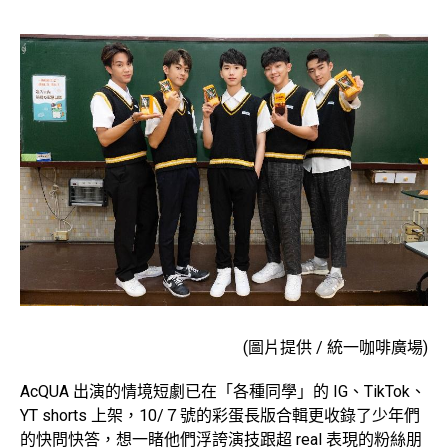
(圖片提供 / 統一咖啡廣場)
AcQUA 出演的情境短劇已在「各種同學」的 IG、TikTok、
YT shorts 上架，10/７號的彩蛋長版合輯更收錄了少年們
的快問快答，想一睹他們浮誇演技跟超 real 表現的粉絲朋