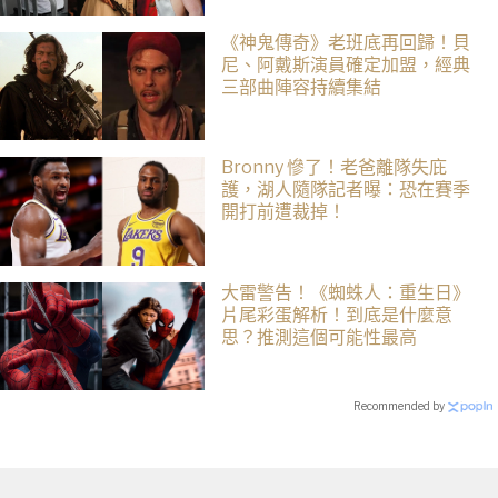
《神鬼傳奇》老班底再回歸！貝
尼、阿戴斯演員確定加盟，經典
三部曲陣容持續集結
Bronny 慘了！老爸離隊失庇
護，湖人隨隊記者曝：恐在賽季
開打前遭裁掉！
大雷警告！《蜘蛛人：重生日》
片尾彩蛋解析！到底是什麼意
思？推測這個可能性最高
Recommended by