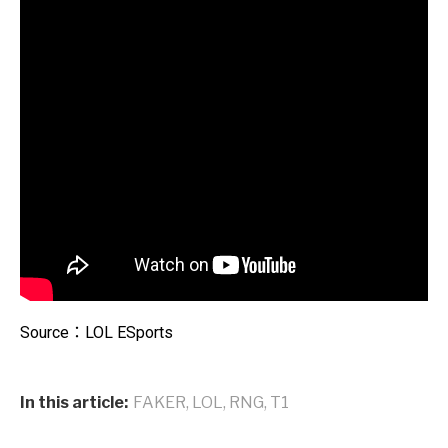
Source：LOL ESports
In this article:
FAKER
,
LOL
,
RNG
,
T1