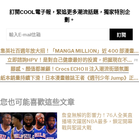
訂閱COOL電子報，緊追更多潮流話題，獨家特別企
劃。
訂閱
集英社百週年放大招！「MANGA MILLION」近 400 部漫畫免
費看，《航海王》、《火影忍者》支援逾百種語言
立即諮詢HPV！是對自己健康最好的投資，把握現在不嫌
晚！
腳感、顏值都兼顧！Crocs ECHO II 注入潮流街頭氛圍
紙本銷量持續下滑！日本漫畫雜誌王者《週刊少年 Jump》正式
跌破百萬大關
您也可能喜歡這些文章
詹皇無解的影響力！76人全美直
播場次躍居NBA最多，鎖定開幕
戰與聖誕大戰