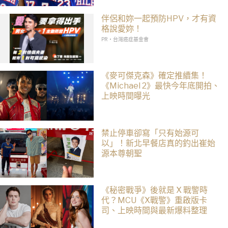
伴侶和妳一起預防HPV，才有資
格說愛妳！
PR・台灣癌症基金會
《麥可傑克森》確定推續集！
《Michael 2》最快今年底開拍、
上映時間曝光
禁止停車卻寫「只有始源可
以」！新北早餐店真的釣出崔始
源本尊朝聖
《秘密戰爭》後就是 X 戰警時
代？MCU《X戰警》重啟版卡
司、上映時間與最新爆料整理