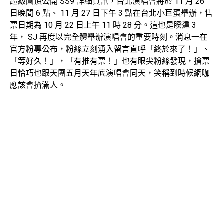
超級圓頂公開 SS9 詳細資訊，台北演唱會將於 11 月 26
日晚間 6 點、 11 月 27 日下午 3 點在台北小巨蛋舉辦，售
票日期為 10 月 22 日上午 11 時 28 分。這也是睽違 3
年， SJ 再度以完全體舉辦演唱會的重要時刻。消息一在
官方粉專公布，粉絲立刻湧入留言直呼「終於來了！」、
「等好久！」，「有推有票！」也有眼尖粉絲發現，搶票
日恰巧也跟天團五月天年底演唱會同天，笑稱到時候網咖
應該會擠滿人。