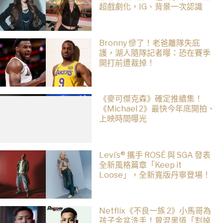
超戲劇化，IG、背景一次認識
Bronny 慘了！老爸離隊失庇
護，湖人隨隊記者曝：恐在賽季
開打前遭裁掉！
《麥可傑克森》確定推續集！
《Michael 2》最快今年底開拍、
上映時間曝光
Levi’s® 攜手 ROSÉ 與 SGA 發表
全新風格篇章「Keep it
Loose」，全新寬版丹寧登場！
Netflix《不良一族 2》小馬哥為
孩子金盆洗手！曾混黑道「割掉