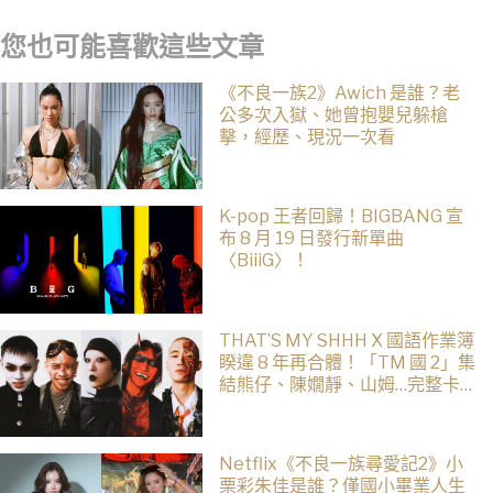
您也可能喜歡這些文章
《不良一族2》Awich 是誰？老
公多次入獄、她曾抱嬰兒躲槍
擊，經歷、現況一次看
K-pop 王者回歸！BIGBANG 宣
布 8 月 19 日發行新單曲
〈BiiiG〉！
THAT’S MY SHHH X 國語作業簿
睽違 8 年再合體！「TM 國 2」集
結熊仔、陳嫺靜、山姆…完整卡
司、售票資訊一次看
Netflix《不良一族尋愛記2》小
栗彩朱佳是誰？僅國小畢業人生