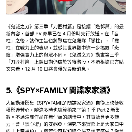
《鬼滅之刃》第三季「刀匠村篇」是接續「遊郭篇」的最
新內容，首部 PV 亦早已在 4 月份時先行放送。在「音
柱」之後，該作主旨也將聚焦在鬼殺隊「戀柱」、「霞
柱」在戰力上的表現，並從其世界觀中進一步揭露「斑
紋」增強實力上的與眾不同。《鬼滅之刃》動畫第三季
「刀匠村篇」上線日期仍處於等待階段，不過根據官方貼
文來看，12 月 10 日將會曝光最新消息。
5.《SPY×FAMILY 間諜家家酒》
人氣動漫影集《SPY×FAMILY 間諜家家酒》自從上映便收
穫影迷芳心，睽違多時也總算稍來了第 1 季 Part 2 新集
數。不過這部作品在無俚頭的劇情中，其實蘊含更多魅
力，會「讀心術」的安妮亞，深究下來實際上是大家口中
的「上帝視角」，倘若你可以知曉全局又該怎麼做？你會