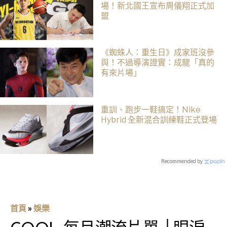
場！新北國王宣布周儀翔正式加
盟
《蜘蛛人：重生日》成家班沒參
與！不過導演證實：成龍「真的
有來片場」
重訓、跑步一鞋搞定！Nike
Hybrid 全新混合訓練鞋正式登場
Recommended by
首頁
»
娛樂