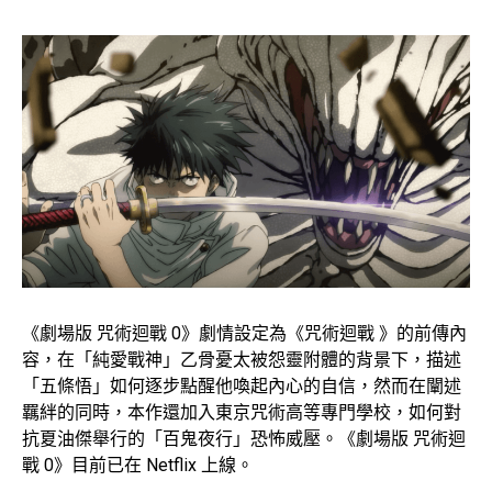
《劇場版 咒術迴戰 0》劇情設定為《咒術迴戰 》的前傳內
容，在「純愛戰神」乙骨憂太被怨靈附體的背景下，描述
「五條悟」如何逐步點醒他喚起內心的自信，然而在闡述
羈絆的同時，本作還加入東京咒術高等專門學校，如何對
抗夏油傑舉行的「百鬼夜行」恐怖威壓。《劇場版 咒術迴
戰 0》目前已在 Netflix 上線。