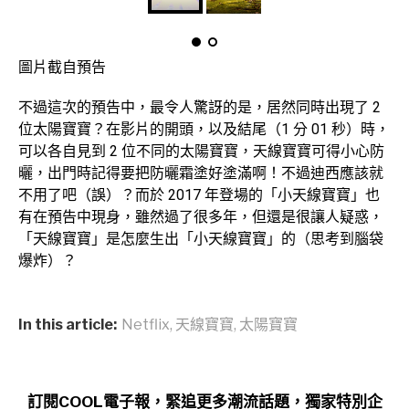
圖片截自預告
不過這次的預告中，最令人驚訝的是，居然同時出現了 2
位太陽寶寶？在影片的開頭，以及結尾（1 分 01 秒）時，
可以各自見到 2 位不同的太陽寶寶，天線寶寶可得小心防
曬，出門時記得要把防曬霜塗好塗滿啊！不過迪西應該就
不用了吧（誤）？而於 2017 年登場的「小天線寶寶」也
有在預告中現身，雖然過了很多年，但還是很讓人疑惑，
「天線寶寶」是怎麼生出「小天線寶寶」的（思考到腦袋
爆炸）？
In this article:
Netflix
,
天線寶寶
,
太陽寶寶
訂閱COOL電子報，緊追更多潮流話題，獨家特別企