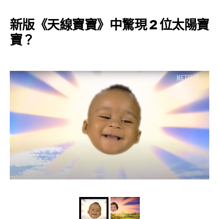
新版《天線寶寶》中驚現 2 位太陽寶
寶？