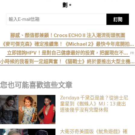
劃。
訂閱
腳感、顏值都兼顧！Crocs ECHO II 注入潮流街頭氛圍
《麥可傑克森》確定推續集！《Michael 2》最快今年底開拍、
上映時間曝光
立即諮詢HPV！是對自己健康最好的投資，把握現在不嫌
晚！
小時候的我看到一定超興奮！《貓戰士》終於要推出大型主機遊
戲！《Warrior Cats: Clans of the Forest》今年秋季登場，
自創貓咪加入四大部族冒險
您也可能喜歡這些文章
Zendaya 千黛亞是誰？從迪士尼
童星到《蜘蛛人》MJ：13 歲出
道後幾乎沒有完整休假
大衛芬奇美國版《魷魚遊戲》確