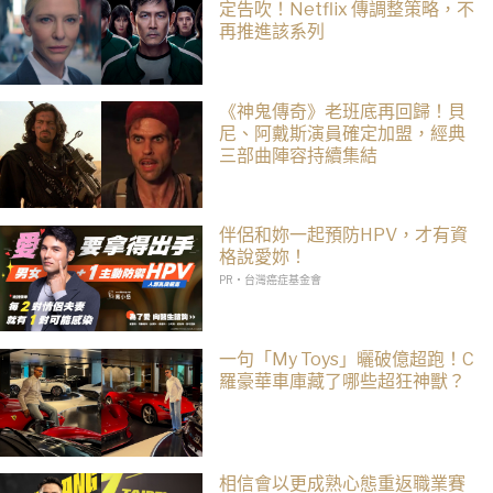
定告吹！Netflix 傳調整策略，不
再推進該系列
《神鬼傳奇》老班底再回歸！貝
尼、阿戴斯演員確定加盟，經典
三部曲陣容持續集結
伴侶和妳一起預防HPV，才有資
格說愛妳！
PR・台灣癌症基金會
一句「My Toys」曬破億超跑！C
羅豪華車庫藏了哪些超狂神獸？
相信會以更成熟心態重返職業賽