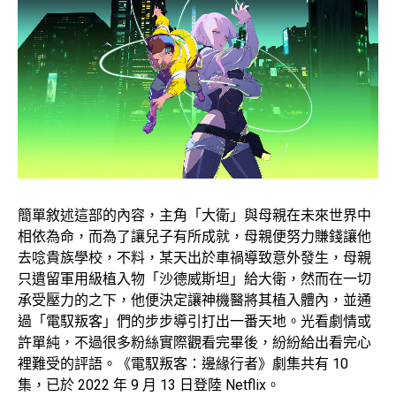
簡單敘述這部的內容，主角「大衛」與母親在未來世界中
相依為命，而為了讓兒子有所成就，母親便努力賺錢讓他
去唸貴族學校，不料，某天出於車禍導致意外發生，母親
只遺留軍用級植入物「沙德威斯坦」給大衛，然而在一切
承受壓力的之下，他便決定讓神機醫將其植入體內，並通
過「電馭叛客」們的步步導引打出一番天地。光看劇情或
許單純，不過很多粉絲實際觀看完畢後，紛紛給出看完心
裡難受的評語。《電馭叛客：邊緣行者》劇集共有 10
集，已於 2022 年 9 月 13 日登陸 Netflix。