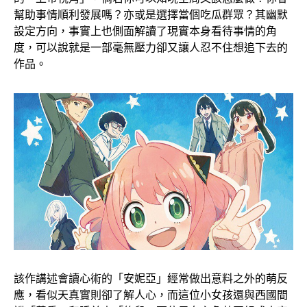
幫助事情順利發展嗎？亦或是選擇當個吃瓜群眾？其幽默
設定方向，事實上也側面解讀了現實本身看待事情的角
度，可以說就是一部毫無壓力卻又讓人忍不住想追下去的
作品。
該作講述會讀心術的「安妮亞」經常做出意料之外的萌反
應，看似天真實則卻了解人心，而這位小女孩還與西國間