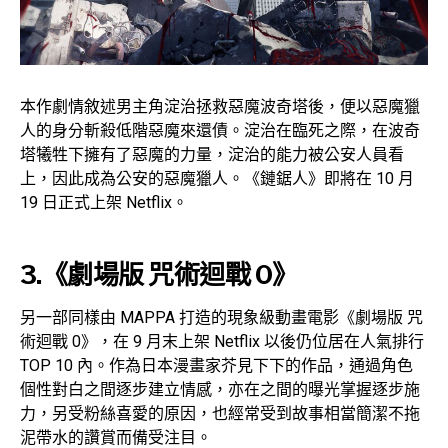
本作劇情敘述男主角淀治拯救惡魔波奇塔後，便以惡魔獵
人的身分斬殺低階惡魔來還債。淀治在臨死之際，在波奇
塔犧牲下擁有了惡魔的力量，淀治的能力被公安人員看
上，因此成為公安的惡魔獵人。《鏈鋸人》即將在 10 月
19 日正式上架 Netflix。
3.《劇場版 咒術迴戰 0》
另一部同樣由 MAPPA 打造的現象級動畫電影《劇場版 咒
術迴戰 0》，在 9 月末上架 Netflix 以後仍位居在人氣排行
TOP 10 內。作為日本漫畫家芥見下下的作品，通過角色
個性對白之間逐步建立情感，亦在之間的曝光掌握逐步施
力，另受粉絲喜愛的原因，也經常受到故事相當簡潔不拖
泥帶水的讚賞而備受注目。