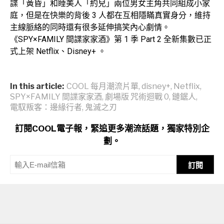
諜「黃昏」和睡美人「約兒」兩位男女主角共同組成小家
庭，但是在快樂的背後 3 人都在互相隱瞞真實身分，維持
主線脈絡的同時還有很多延伸搞笑內心劇情。
《SPY×FAMILY 間諜家家酒》第 1 季 Part 2 全新集數已正
式上架 Netflix、Disney+ 。
In this article:
COOL 每月潮流片單
,
disney+
,
Netflix
,
SPY×FAMILY 間諜家家酒
,
劇場版 咒術迴戰 0
,
鏈鋸人
,
電馭叛客：邊緣行者
,
鬼滅之刃
訂閱COOL電子報，緊追更多潮流話題，獨家特別企
劃。
訂閱