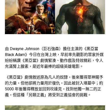
由 Dwayne Johnson（巨石強森）擔任主演的《黑亞當
Black Adam》今日在台灣上映，早前率先觀影的眾家外媒
紛紛稱讚《黑亞當》劇情緊湊、動作戲及特效精彩，令人
充滿腎上腺素，是近年最棒的超級英雄電影。
《黑亞當》劇情敘述原為凡人的奴隸，後來獲得眾神賜予
的力量，但他卻將力量用於復仇，因此被封入墳墓中；約
5000 年後獲得釋放並回到坎達克，找到他獨一無二的正
義，但這種「另類正義」將受到正義協會的挑戰。