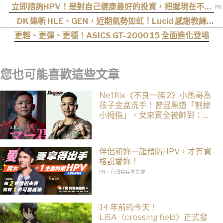
〈SpiderMan〉，網友：播這個直接神作預定
立即諮詢HPV！是對自己健康最好的投資，把握現在不嫌
晚！
DK 連斬 HLE、GEN，近期氣勢如虹！Lucid 感謝教練
cvMax：多虧監督大量人身攻擊、冷嘲熱諷
更輕、更彈、更穩！ASICS GT-2000 15 全面進化登場
您也可能喜歡這些文章
Netflix《不良一族 2》小馬哥為
孩子金盆洗手！曾混黑道「割掉
小拇指」，女來賓全被帥到：超
有骨氣
伴侶和妳一起預防HPV，才有資
格說愛妳！
PR・台灣癌症基金會
14 年前的今天！
LiSA〈crossing field〉正式發