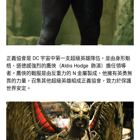
正義協會是 DC 宇宙中第一支超級英雄隊伍，並由身形魁
梧、道德感強烈的鷹俠（Aldis Hodge 飾演）擔任領導
者。鷹俠的戰服是由反重力的 N 金屬製成，他擁有英勇無
畏的力量，召集其他超級英雄組成正義協會，致力於保護
世界安定。