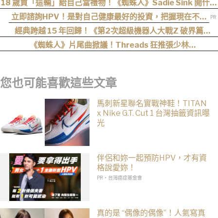
18 歲買「這輛」給自己當禮物！《蜘蛛人》Sadie Sink 開什麼
車？
立即諮詢HPV！是對自己健康最好的投資，把握現在不嫌
晚！
經典跨越 15 年回歸！《第2次超級機器人大戰Z 破界篇
Remastered》確定製作，帶你回顧 SRWZ 系列
《蜘蛛人》片尾曲掀議！Threads 狂推張少林
〈SpiderMan〉，網友：播這個直接神作預定
您也可能喜歡這些文章
馬刺新星聯名實戰神鞋！TITAN
x Nike G.T. Cut 1 台灣抽籤資訊曝
光
伴侶和妳一起預防HPV，才有資
格說愛妳！
PR・台灣癌症基金會
真的是 “偶像的偶像”！人氣寫真