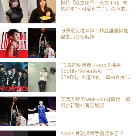
模特「麻倉瑞季」竟在 TRE “成
功追星”，可愛直言：涼森真的太
可愛，幸好有來台灣
盼傳承父親精神！林庭謙重磅加
盟臺北台新戰神
T1 真的要進軍 K-pop？攜手
Spotify Korea 啟動「T1
STARS」出道企劃，單曲 8 月 10
日公開
天津男籃 Thank you 林庭謙！還
幫台新戰神官宣加盟
Apple 首款摺疊手機要來了？