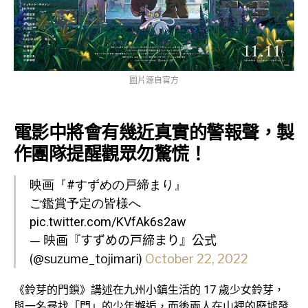
圖片源自官方
電影中將會有幾近真實的警報聲，製
作團隊提醒觀眾勿驚慌！
映画『
#すずめの戸締まり
』
ご鑑賞予定の皆様へ
pic.twitter.com/KVfAk6s2aw
— 映画『すずめの戸締まり』公式
(@suzume_tojimari)
October 22, 2022
《鈴芽的門鎖》講述在九州小鎮生活的 17 歲少女鈴芽，
與一名尋找「門」的少年邂逅，而後兩人在山裡的廢墟發