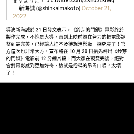
ますように！
pic.twitter.com/2XE0SLkrMq
— 新海誠 (@shinkaimakoto)
October 21,
2022
導演新海誠於 21 日發文表示，《鈴芽的門鎖》電影終於
製作完成，不愧是大導，直到上映前還在努力的把電影調
整到最完美，已經讓人迫不及待想進影廳一探究竟了！官
方這次也非常大方，宣布將在 10 月 28 日搶先釋出《鈴芽
的門鎖》電影前 12 分鐘片段，而大家在觀賞完後，絕對
會對電影感到更加好奇，這就是俗稱的吊胃口嗎？太壞
了！