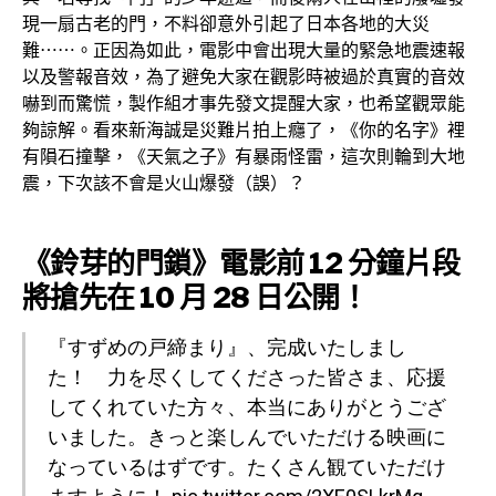
現一扇古老的門，不料卻意外引起了日本各地的大災
難⋯⋯。正因為如此，電影中會出現大量的緊急地震速報
以及警報音效，為了避免大家在觀影時被過於真實的音效
嚇到而驚慌，製作組才事先發文提醒大家，也希望觀眾能
夠諒解。看來新海誠是災難片拍上癮了，《你的名字》裡
有隕石撞擊，《天氣之子》有暴雨怪雷，這次則輪到大地
震，下次該不會是火山爆發（誤）？
《鈴芽的門鎖》電影前 12 分鐘片段
將搶先在 10 月 28 日公開！
『すずめの戸締まり』、完成いたしまし
た！ 力を尽くしてくださった皆さま、応援
してくれていた方々、本当にありがとうござ
いました。きっと楽しんでいただける映画に
なっているはずです。たくさん観ていただけ