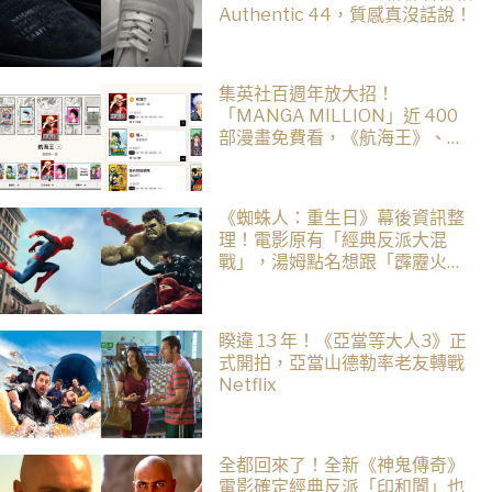
Authentic 44，質感真沒話說！
集英社百週年放大招！
「MANGA MILLION」近 400
部漫畫免費看，《航海王》、
《火影忍者》支援逾百種語言
《蜘蛛人：重生日》幕後資訊整
理！電影原有「經典反派大混
戰」，湯姆點名想跟「霹靂火」
合作！邁爾斯注定加入 MCU
睽違 13 年！《亞當等大人3》正
式開拍，亞當山德勒率老友轉戰
Netflix
全都回來了！全新《神鬼傳奇》
電影確定經典反派「印和闐」也