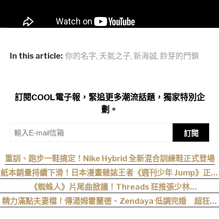
In this article:
你的名字
,
天氣之子
,
新海誠
,
鈴芽的門鎖
訂閱COOL電子報，緊追更多潮流話題，獨家特別企
劃。
訂閱
重訓、跑步一鞋搞定！Nike Hybrid 全新混合訓練鞋正式登場
紙本銷量持續下滑！日本漫畫雜誌王者《週刊少年 Jump》正式
跌破百萬大關
《蜘蛛人》片尾曲掀議！Threads 狂推張少林
〈SpiderMan〉，網友：播這個直接神作預定
精力滿點夫妻檔！傳湯姆霍蘭德、Zendaya 低調完婚 超狂細
節曝光