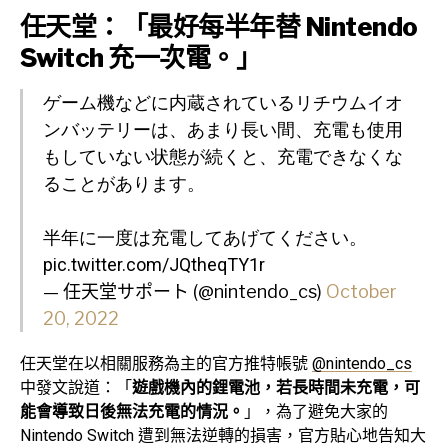
任天堂：「最好每半年替 Nintendo
Switch 充一次電。」
ゲーム機などに内蔵されているリチウムイオ
ンバッテリーは、あまり長い間、充電も使用
もしていない状態が続くと、充電できなくな
ることがあります。
半年に一度は充電してあげてください。
pic.twitter.com/JQtheqTY1r
— 任天堂サポート (@nintendo_cs)
October
20, 2022
任天堂在以相關服務為主的官方推特帳號
@nintendo_cs
中發文說道：「
遊戲機內的鋰電池，若長時間未充電，可
能會導致日後無法充電的情況。
」，為了避免大家的
Nintendo Switch 遭到無法逆轉的損害，官方貼心地告知大