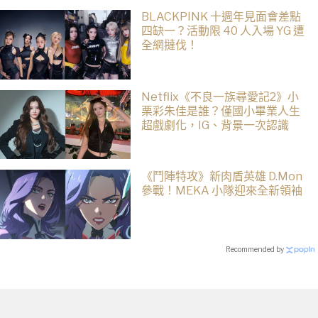
BLACKPINK 十週年見面會差點
四缺一？活動限 40 人入場 YG 遭
全網撻伐！
Netflix《不良一族尋愛記2》小
栗彩朱佳是誰？僅國小畢業人生
超戲劇化，IG、背景一次認識
《鬥陣特攻》新肉盾英雄 D.Mon
參戰！MEKA 小隊迎來全新領袖
Recommended by