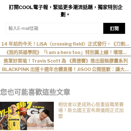
訂閱COOL電子報，緊追更多潮流話題，獨家特別企
劃。
訂閱
14 年前的今天！LiSA〈crossing field〉正式發行，《刀劍神
域》OP 不只熱血還藏著桐人、亞絲娜最深的羈絆
《我的英雄學院》「I am a hero too」特別篇上線！壞理版
〈Hero too〉正式公開！
進軍好萊塢！Travis Scott 為 《奧德賽》推出服裝膠囊系列
BLACKPINK 出道十週年合體直播！JISOO 公開道歉：讓大家
失望很抱歉！
您也可能喜歡這些文章
相信會以更成熟心態重返職業賽
場！新北國王宣布周儀翔正式加
盟