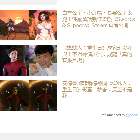
白雪公主、小紅帽、長髮公主太
兇！性感童話動作遊戲《Swords
& Slippers》Steam 頁面公開
《蜘蛛人：重生日》成家班沒參
與！不過導演證實：成龍「真的
有來片場」
安德魯加菲爾德被問《蜘蛛人：
重生日》彩蛋，秒答：反正不是
我
Recommended by