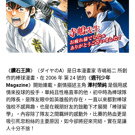
《
鑽石王牌
》（ダイヤのA）是日本漫畫家 寺嶋裕二 所創
作的棒球漫畫，在 2006 年 第 24 號的《
週刊少年
Magazine
》開始連載。劇情描述主角
澤村榮純
是個用感
情來投球的投手，單純且性格直率的他，初中時為棒球隊
的隊長，是隊友眼中如英雄般的存在，一直以來都對棒球
強校不感興趣，也是在親朋好友的鼓勵下才展開「棒球留
學」，內容除了隊友之間羈絆的感動外，比賽的熱血更是
吸引死忠粉絲的主要原因，如今卻將迎來完結，實在是讓
人十分不捨！