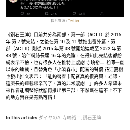
圖片來源 /
Twitter
《鑽石王牌》目前共分為兩部，第一部（ACT I）於 2015
年 第 7 號完結，之後在第 10 及 11 號推出番外篇，第二
部（ACT II）則從 2015 年第 38 號開始連載至 2022 年第
48 號，陪伴粉絲長達 16 年的光陰，在得知此完結後都紛
紛表示不捨，也有很多人在推特上感謝 寺嶋裕二 老師一直
以來的連載，且替角色「小湊春市」配音的聲優 花江夏樹
也發出推文表示：「能夠替春市配音真的很高興，老師、
這麼長的連載您辛苦了，真的非常感謝！」許多人希望未
來作者能調整好狀態再推出第三部，不然斷在這不上不下
的地方實在是有點可惜！
In this article:
ダイヤのA
,
寺嶋裕二
,
鑽石王牌