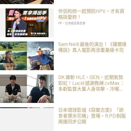
伴侶和妳一起預防HPV，才有資
格說愛妳！
PR・台灣癌症基金會
Sam Neill 最後的演出！《薩爾達
傳說》真人電影再添重量級卡司
DK 連斬 HLE、GEN，近期氣勢
如虹！Lucid 感謝教練 cvMax：
多虧監督大量人身攻擊、冷嘲熱
諷
日本環球影城《惡靈古堡》「舔
食者爆米花桶」登場，R.P.D.制服
周邊同步公開