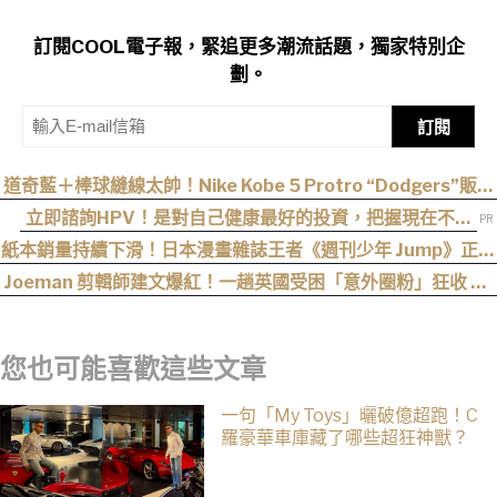
訂閱COOL電子報，緊追更多潮流話題，獨家特別企
劃。
訂閱
道奇藍＋棒球縫線太帥！Nike Kobe 5 Protro “Dodgers”販售
資訊釋出
立即諮詢HPV！是對自己健康最好的投資，把握現在不嫌
晚！
紙本銷量持續下滑！日本漫畫雜誌王者《週刊少年 Jump》正式
跌破百萬大關
Joeman 剪輯師建文爆紅！一趟英國受困「意外圈粉」狂收 20
件業配，Joeman 笑喊：我是他可能想離職
您也可能喜歡這些文章
一句「My Toys」曬破億超跑！C
羅豪華車庫藏了哪些超狂神獸？