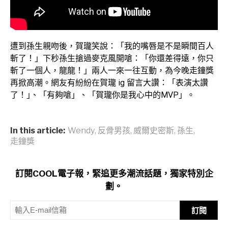
遭到孫生親吻後，賀瓏笑說：「我的嘴唇是不是瞬間百人
斬了！」下秒孫生搶過麥克風開嗆：「你還差得遠，你只
斬了一個人，龍龍！」兩人一來一往互動，為今晚走鐘獎
再掀高潮。網友有紛紛在賀瓏 ig 留言大讚：「表演太讚
了！｣、「有夠嗆」、「賀瓏你是我心中的MVP」。
In this article:
Wendy
,
反骨男孩
,
威爾史密斯
,
孫生
,
走鐘獎
訂閱COOL電子報，緊追更多潮流話題，獨家特別企
劃。
訂閱