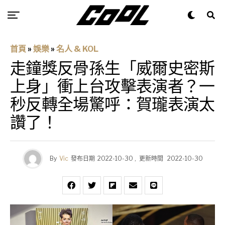
首頁
»
娛樂
»
名人 & KOL
走鐘獎反骨孫生「威爾史密斯
上身」衝上台攻擊表演者？一
秒反轉全場驚呼：賀瓏表演太
讚了！
By
Vic
發布日期
2022-10-30
,
更新時間
2022-10-30