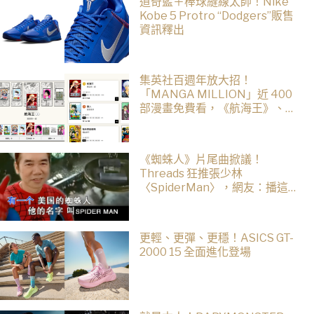
道奇藍＋棒球縫線太帥！Nike
Kobe 5 Protro “Dodgers”販售
資訊釋出
集英社百週年放大招！
「MANGA MILLION」近 400
部漫畫免費看，《航海王》、
《火影忍者》支援逾百種語言
《蜘蛛人》片尾曲掀議！
Threads 狂推張少林
〈SpiderMan〉，網友：播這個
直接神作預定
更輕、更彈、更穩！ASICS GT-
2000 15 全面進化登場