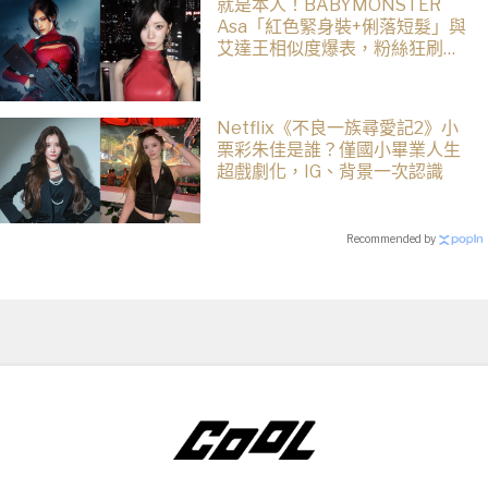
就是本人！BABYMONSTER
Asa「紅色緊身裝+俐落短髮」與
艾達王相似度爆表，粉絲狂刷
「ASA Wong」
Netflix《不良一族尋愛記2》小
栗彩朱佳是誰？僅國小畢業人生
超戲劇化，IG、背景一次認識
Recommended by