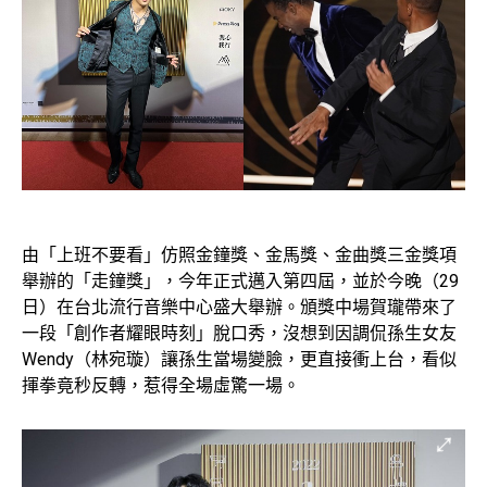
由「上班不要看」仿照金鐘獎、金馬獎、金曲獎三金獎項
舉辦的「走鐘獎」，今年正式邁入第四屆，並於今晚（29
日）在台北流行音樂中心盛大舉辦。頒獎中場賀瓏帶來了
一段「創作者耀眼時刻」脫口秀，沒想到因調侃孫生女友
Wendy（林宛璇）讓孫生當場變臉，更直接衝上台，看似
揮拳竟秒反轉，惹得全場虛驚一場。