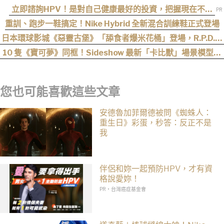
立即諮詢HPV！是對自己健康最好的投資，把握現在不嫌
晚！
重訓、跑步一鞋搞定！Nike Hybrid 全新混合訓練鞋正式登場
日本環球影城《惡靈古堡》「舔食者爆米花桶」登場，R.P.D.制
服周邊同步公開
10 隻《寶可夢》同框！Sideshow 最新「卡比獸」場景模型開
放預購
您也可能喜歡這些文章
安德魯加菲爾德被問《蜘蛛人：
重生日》彩蛋，秒答：反正不是
我
伴侶和妳一起預防HPV，才有資
格說愛妳！
PR・台灣癌症基金會