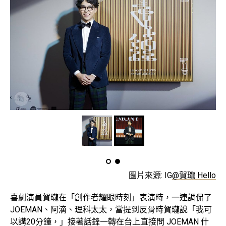
圖片來源: IG
@賀瓏 Hello
喜劇演員賀瓏在「創作者耀眼時刻」表演時，一連調侃了
JOEMAN、阿滴、理科太太，當提到反骨時賀瓏說「我可
以講20分鐘，」接著話鋒一轉在台上直接問 JOEMAN 什