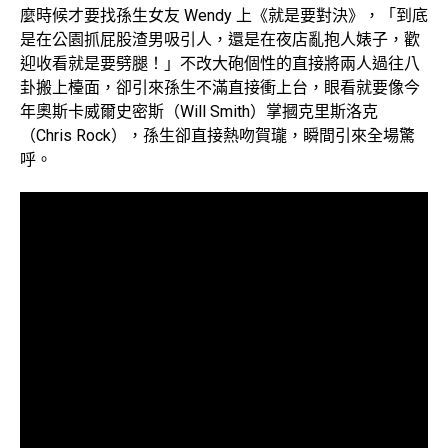
麼時候才要找孫生女友 Wendy 上《就是要對決》，「到底
是在公園抓屁股渣男吸引人，還是在夜店亂抱人婊子，歡
迎收看就是要劈腿！」不改大砲個性的直接將兩人過往八
卦搬上檯面，卻引來孫生不滿直接衝上台，眼看就要像今
年奧斯卡威爾史密斯（Will Smith）掌摑克里斯洛克
（Chris Rock），孫生卻直接熱吻賀瓏，瞬間引來全場驚
呼。